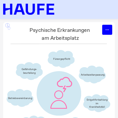
Skip to content
Psychische Erkrankungen 
am Arbeitsplatz
Fürsorgepflicht
Gefährdungs-
beurteilung
Arbeitszeitanpassung
Betriebsvereinbarung
Entgeltfortzahlung
 im 
Krankheitsfall