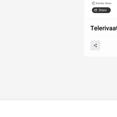
Kantar Emor
Share
Teleriva