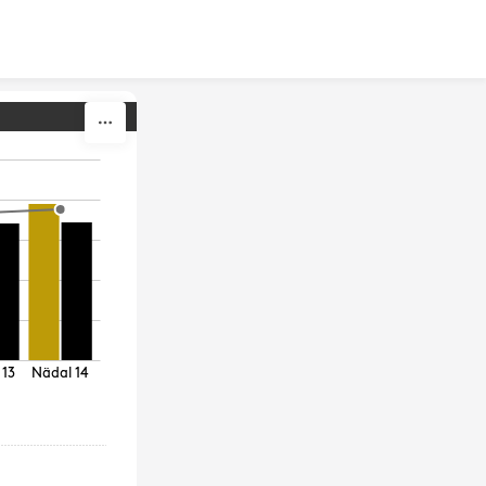
 13
Nädal 14