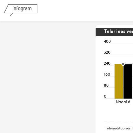
Teleri ees v
400
320
240
160
80
0
Nädal 6
Teleauditooriumi