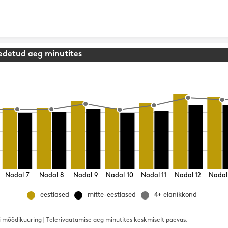
Skip to content
eedetud aeg minutites
Nädal 7
Nädal 8
Nädal 9
Nädal 10
Nädal 11
Nädal 12
Nädal
eestlased
mitte-eestlased
4+ elanikkond
 mõõdikuuring | Telerivaatamise aeg minutites keskmiselt päevas.