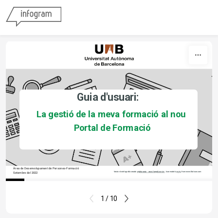
Skip to content
Guia d'usuari:
La gestió de la meva formació al nou 
Portal de Formació
Àrea de Desenvolupament de Persones-Formació
Setembre del 2022
Vector de infografía creado 
eightonesix - www.freepik.es</a> 
. Icon made by 
srip
, from www.flaticon.com 
1 / 10