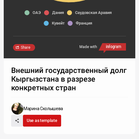
ОАЭ
Дания
Саудовская Аравия
Кувейт
Франция
Made with
Share
Внешний государственный долг
Кыргызстана в разрезе
конкретных стран
Марина Сколышева
Use as template