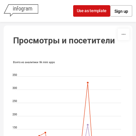
Skip to content
Use as template
Sign up
Просмотры и посетители
Взято из аналитики Vk mini apps
350
300
250
200
150