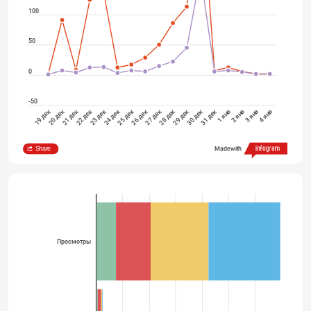
100
50
0
-50
19 дек
20 дек
21 дек
22 дек
23 дек
24 дек
25 дек
26 дек
27 дек
28 дек
29 дек
30 дек
31 дек
1 янв
2 янв
3 янв
4 янв
Просмотры в приложении
Уникальные посетители
Share
Made with
Просмотры