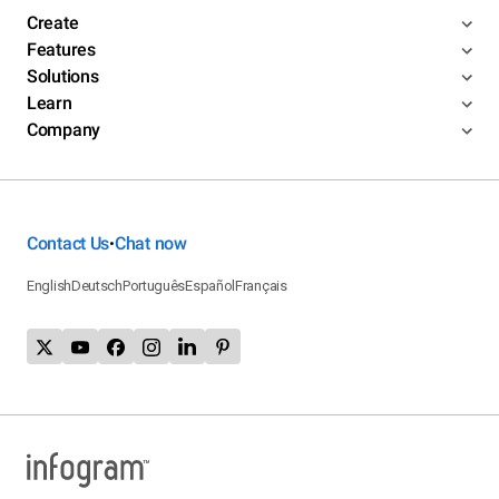
Create
Features
Solutions
Learn
Company
Contact Us
Chat now
•
English
Deutsch
Português
Español
Français