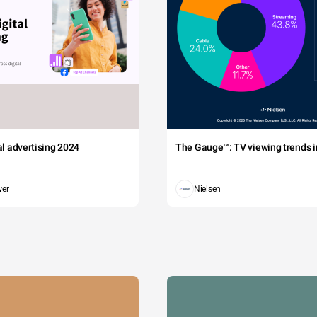
tal advertising 2024
The Gauge™: TV viewing trends in
wer
Nielsen