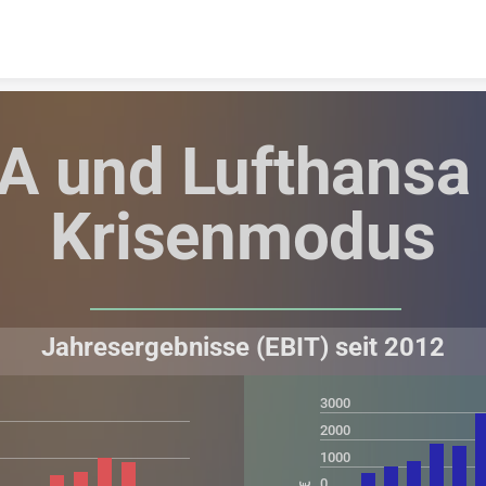
Skip to content
A und Lufthansa 
Krisenmodus
Jahresergebnisse (EBIT) seit 2012
Type something
3000
2000
1000
0