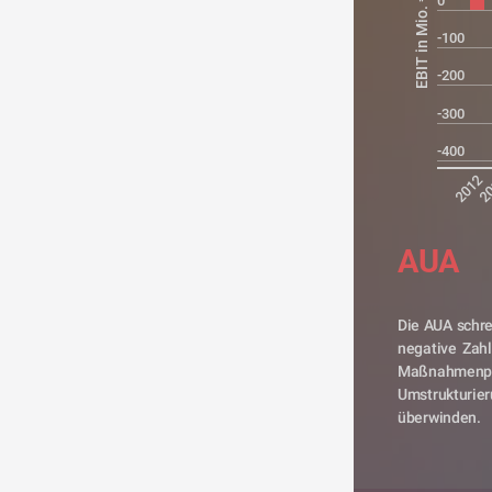
0
EBIT in Mio. €
-100
-200
-300
-400
2012
2
AUA
Die AUA schrei
negative Zahl
Maßnahmenpak
Umstrukturi
überwinden.