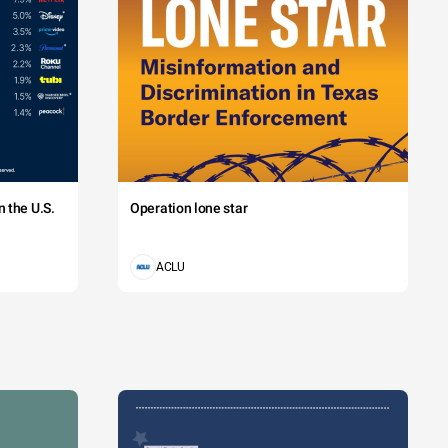
 the U.S.
Operation lone star
ACLU