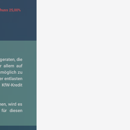
schuss 25,00%
eraten, die 
 allem auf 
 möglich zu 
r entlasten 
 KfW-Kredit 
en, wird es 
für diesen 