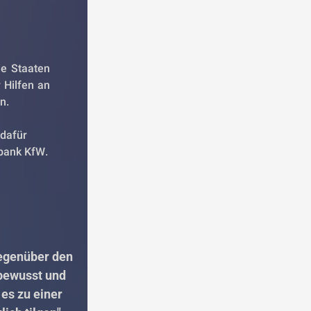
e Staaten 
 Hilfen an 
n. 
dafür 
bank KfW.
egenüber den 
bewusst und 
es zu einer 