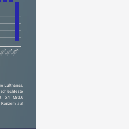
7
2018
2019
2020
ie Lufthansa, 
schlechteste 
t 5,4 Mrd.€ 
 Konzern auf 