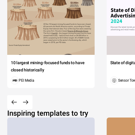
10 largest mining-focused funds to have
State of digi
closed historically
PEI Media
Sensor To
Inspiring templates to try