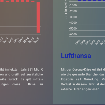
EBIT in Mrd. €
-1000
-2000
-3000
-4000
-5000
-6000
2014
013
2015
2016
2017
2018
2019
2020
2014
2012
2013
2015
2016
201
Lufthansa
bt im letzten Jahr 381 Mio. € 
Mit der Corona-Krise erfährt d
en und greift auf zusätzliche 
wie die gesamte Branche, das 
te zurück. Es gilt mittels 
Ergebnis seit Gründung. Mi
erungen diese  Krise zu 
Verlust in diesem Jahr ist der
externe Hilfen angewiesen.