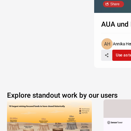
Share
AUA und 
Annika He
Use as 
Explore standout work by our users