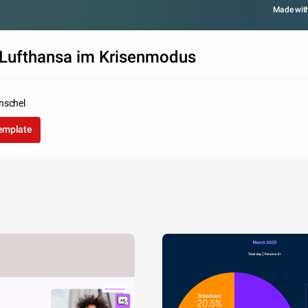
Made wit
Lufthansa im Krisenmodus
nschel
template