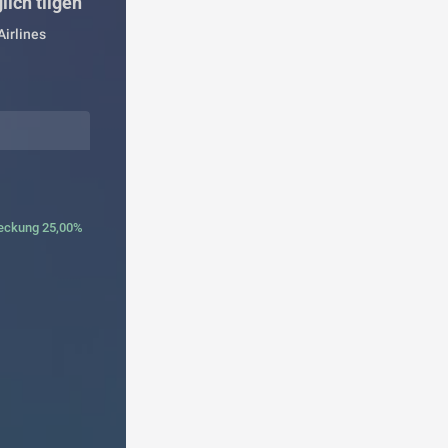
ich tilgen"
irlines
eckung 25,00%