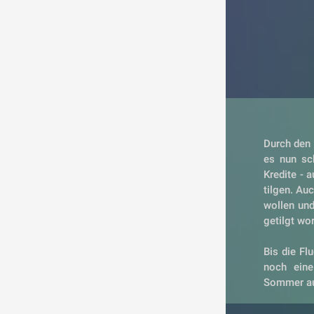
Durch den 
es nun sch
Kredite - 
tilgen. Au
wollen und
getilgt wo
Bis die Fl
noch eine
Sommer auf