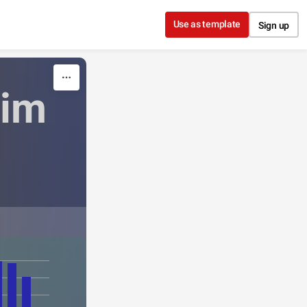
Use as template
Sign up
im 