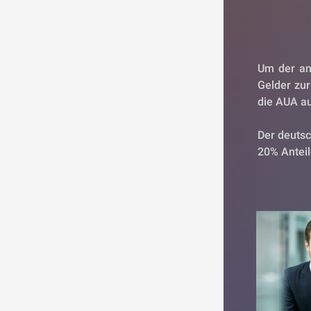
Um der an
Gelder zur
die AUA a
Der deutsc
20% Antei