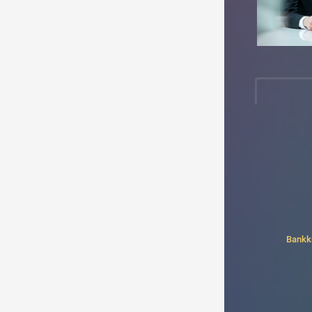
Bankk