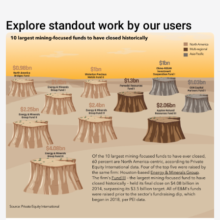
Explore standout work by our users