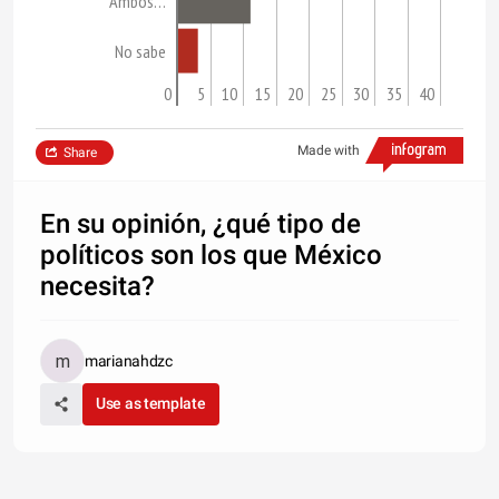
Ambos…
No sabe
0
5
10
15
20
25
30
35
40
Made with
Share
En su opinión, ¿qué tipo de
políticos son los que México
necesita?
marianahdzc
Use as template