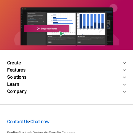
Create
Features
Solutions
Learn
Company
Contact Us
Chat now
•
English
Deutsch
Português
Español
Français