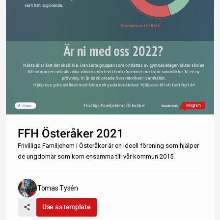
varit helt avgörande.
Privatperson 45,58 kr%
Är ni med oss 2022?
Nästa år är året det skall ske. Den sista gruppen som omfattas av gymnasielagen slutar skolan 
till sommaren och alla våra vänner som levt i limbo kommer med stor sannolikhet få en ny 
prövning. Vi är dock oroade över retoriken i samhället. 
Hjälp oss göra skillnad med fakta och goda berättelser. Hjälp oss till ett Gott Nytt år!
Frivilliga Familjehem i Österåker
Share
Made with
FFH Österåker 2021
Frivilliga Familjehem i Österåker är en ideell förening som hjälper
de ungdomar som kom ensamma till vår kommun 2015.
Tomas Tysén
Use as template