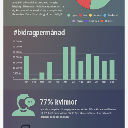
också dit störst del av pengarna har gått. 
Tillgång till internet, möjlighet att träna och ta 
sig kommunalt är annat viktigt som gör livet 
lite enklare. Tack för att du gjort det möjligt!
Hyror
Mat
Advokat
Bredband
Kläder
Friskvård
SL-kort
#bidragpermånad
35 000 kr
30 000 kr
25 000 kr
20 000 kr
Type something
15 000 kr
10 000 kr
5 000 kr
0
Jan
Feb
Mar
Apr
Maj
Jun
Jul
Aug
Sep
Okt
Nov
Dec
77% kvinnor
När du som privat bidragsgivare har stöttat FFH så är sannolikheten 
till 77 % att du är kvinna. Tack! Och lika stort tack till ni män och 
grabbar som gör skillnad.