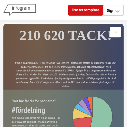
Skip to content
Use as template
Sign up
210 620 TACK!
Sedan sommaren 2017 har Frivilliga Familjehem i Österåker stöttat de ungdomar som kom 
som ensamma 2015. De är inte ensamma längre, det finns ett stort nätverk  med 
medmänniskor och organisationer som hjälpt FFH att hjälpa för att ungdomarna ska få en 
chans till ett rimligt liv. I slutet av 2021 börjar vi se en ljusning; flera av våra vänner har fått 
permanent uppehållstillstånd (9 st!) och ytterligare två har fått tillfälligt uppehållstillstånd 
med en ny chans till att börja leva ett normalt liv. Ditt och andras stöd har gjort vägen dit  
lättare.
"Det här får du för pengarna"
#fördelning
Alla pengar går oavkortat till att hjälpa. Tak 
över huvudet och mat i magen är viktiga 
komponenter i allas vår vardag och det är 