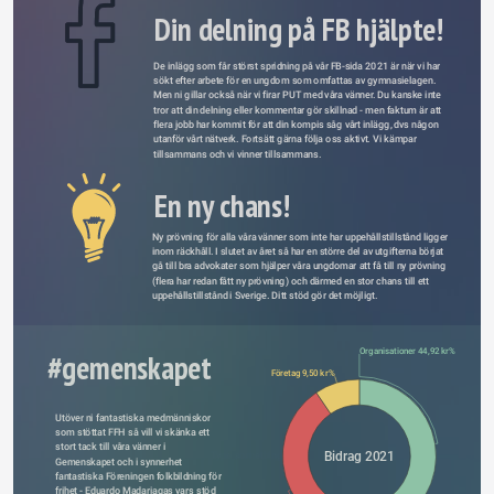
Din delning på FB hjälpte!
De inlägg som får störst spridning på vår FB-sida 2021 är när vi har 
sökt efter arbete för en ungdom som omfattas av gymnasielagen. 
Men ni gillar också när vi firar PUT med våra vänner. Du kanske inte 
tror att din delning eller kommentar gör skillnad - men faktum är att 
flera jobb har kommit för att din kompis såg vårt inlägg, dvs någon 
utanför vårt nätverk. Fortsätt gärna följa oss aktivt. Vi kämpar 
tillsammans och vi vinner tillsammans. 
En ny chans!
Ny prövning för alla våra vänner som inte har uppehållstillstånd ligger 
inom räckhåll. I slutet av året så har en större del av utgifterna börjat 
gå till bra advokater som hjälper våra ungdomar att få till ny prövning 
(flera har redan fått ny prövning) och därmed en stor chans till ett 
uppehållstillstånd i Sverige. Ditt stöd gör det möjligt.
Organisationer 44,92 kr%
#gemenskapet
Företag 9,50 kr%
Utöver ni fantastiska medmänniskor 
som stöttat FFH så vill vi skänka ett 
stort tack till våra vänner i 
Bidrag 2021
Type something
Gemenskapet och i synnerhet 
fantastiska Föreningen folkbildning för 
frihet - Eduardo Madariagas vars stöd 