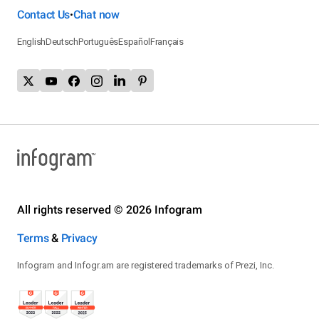
Contact Us
Chat now
•
English
Deutsch
Português
Español
Français
All rights reserved © 2026 Infogram
Terms
&
Privacy
Infogram and Infogr.am are registered trademarks of Prezi, Inc.