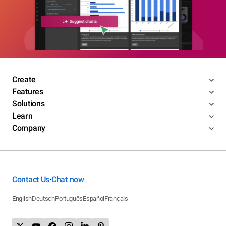
Create
Features
Solutions
Learn
Company
Contact Us
Chat now
•
English
Deutsch
Português
Español
Français