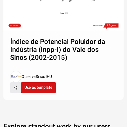
Fonte: FEE
Share
Made with
Índice de Potencial Poluidor da
Indústria (Inpp-I) do Vale dos
Sinos (2002-2015)
ObservaSinos IHU
Use as template
Explore standout work by our users