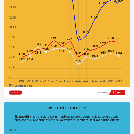
15.022
14.555
14.000
11.835
12.000
10.000
8.746
7.740
8.000
7.593
7.500
7.391
7.291
6.579
6.501
6.289
6.116
5.936
5.889
6.000
5.422
5.289
5.278
5.003
4.922
6.109
5.811
4.618
4.554
4.410
4.342
4.318
3.924
4.000
4.513
3.203
2.952
2.000
0
2013
2014
2015
2016
2017
2018
2019
2020
2021
2022
2023
2024
2025
Download data
Share
Made with
VISITE IN BIBLIOTECA
Numero di ingressi annui di cittadini in biblioteca; dato calcolato proiettando lungo tutto 
l'anno solare la rilevazione effettuata in 3 settimane-campione (febbraio, giugno, ottobre).
100.000