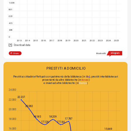
1.038
831
623
415
208
0
2013
2014
2015
2016
2017
2018
2019
2020
2021
2022
2023
2024
2025
Download data
Share
Made with
PRESTITI A DOMICILIO
Prestiti ai cittadini effettuati con patrimonio della biblioteca (in 
blu
), prestiti interbibliotecari 
provenienti da altre biblioteche (in 
rosso
)
e inviati ad altre biblioteche (in
 bianco
)
24.000
22.237
22.000
20.382
20.000
18.185
18.209
17.787
18.000
17.126
17.144
16.000
15.669