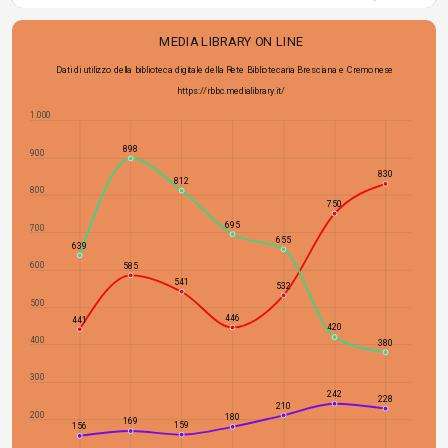
MEDIA LIBRARY ON LINE
Dati di utilizzo della biblioteca digitale della Rete Bibliotecaria Bresciana e Cremonese
https://rbbc.medialibrary.it/
1.000
898
900
830
812
800
750
695
700
655
639
600
585
541
532
500
446
441
420
400
380
300
242
228
210
200
180
169
159
156