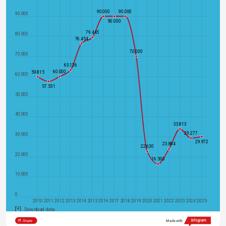
90.000
90.000
90.000
90.000
79.445
80.000
76.454
70.000
70.000
63.126
60.000
59.815
60.000
57.531
50.000
40.000
33.813
29.277
30.000
29.972
23.884
22.630
20.000
16.500
10.000
0
2010
2011
2012
2013
2014
2015
2016
2017
2018
2019
2020
2021
2022
2023
2024
2025
Download data
Share
Made with