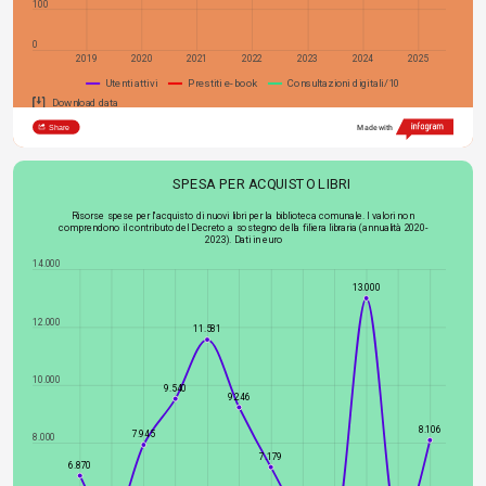
100
0
2019
2020
2021
2022
2023
2024
2025
Utenti attivi
Prestiti e-book
Consultazioni digitali/10
Download data
Share
Made with
SPESA PER ACQUISTO LIBRI
Risorse spese per l'acquisto di nuovi libri per la biblioteca comunale. I valori non 
comprendono il contributo del Decreto a sostegno della filiera libraria (annualità 2020-
2023). Dati in euro
14.000
13.000
12.000
11.581
10.000
9.540
9.246
8.106
7.945
8.000
7.179
6.870