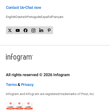
Contact Us
Chat now
•
English
Deutsch
Português
Español
Français
All rights reserved © 2026 Infogram
Terms
&
Privacy
Infogram and Infogr.am are registered trademarks of Prezi, Inc.