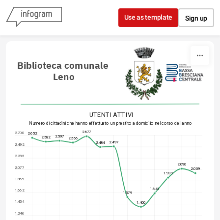
Skip to content
Use as template
Sign up
Biblioteca comunale 
Leno
UTENTI ATTIVI
Numero di cittadini che hanno effettuato un prestito a domicilio nel corso dell'anno
2.677
2.700
2.652
2.597
2.582
2.566
2.497
2.484
2.492
2.285
2.090
2.077
2.009
1.932
1.869
1.645
1.662
1.579
1.454
1.400
1.246