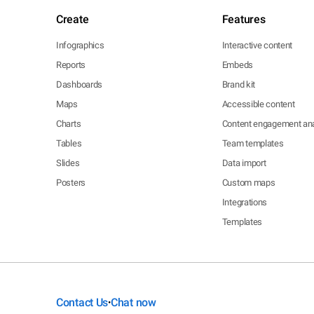
Create
Features
Infographics
Interactive content
Reports
Embeds
Dashboards
Brand kit
Maps
Accessible content
Charts
Content engagement ana
Tables
Team templates
Slides
Data import
Posters
Custom maps
Integrations
Templates
Contact Us
Chat now
•