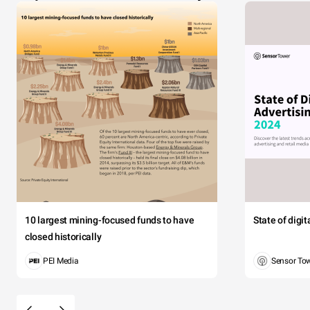
10 largest mining-focused funds to have
State of digi
closed historically
PEI Media
Sensor To