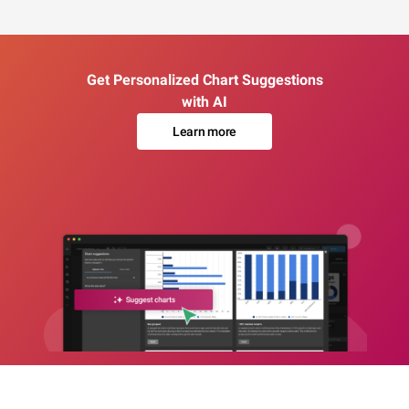
Get Personalized Chart Suggestions
with AI
Learn more