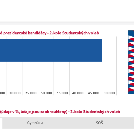
Skip to content
é prezidentské kandidáty - 2. kolo Studentských voleb
000
20 000
25 000
30 000
35 000
40 000
45 000
50 000
 (údaje v %, údaje jsou zaokrouhleny) - 2. kolo Studentských voleb
Gymnázia
SOŠ