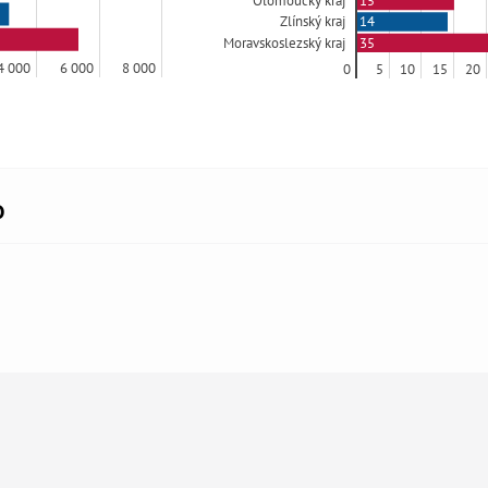
15
Olomoucký kraj
14
Zlínský kraj
35
Moravskoslezský kraj
4 000
6 000
8 000
0
5
10
15
20
o