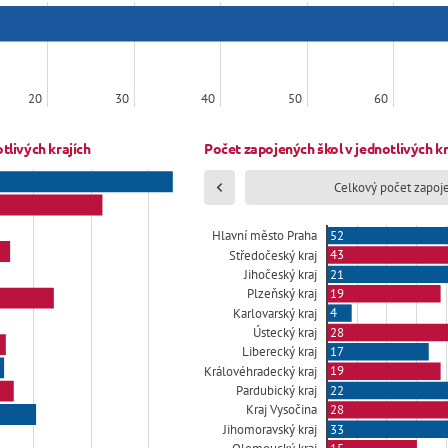
20
30
40
50
60
tlivých krajích
Počet zapojených škol v jednotlivých kraj
Celkový počet zapoj
52
Hlavní město Praha
43
Středočeský kraj
21
Jihočeský kraj
19
Plzeňský kraj
4
Karlovarský kraj
28
Ústecký kraj
17
Liberecký kraj
19
Královéhradecký kraj
22
Pardubický kraj
28
Kraj Vysočina
33
Jihomoravský kraj