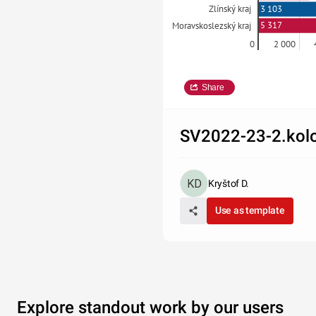
3 103
Zlínský kraj
5 317
Moravskoslezský kraj
0
2 000
Share
SV2022-23-2.kol
Kryštof D.
Use as template
Explore standout work by our users