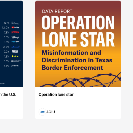
 the U.S.
Operation lone star
ACLU