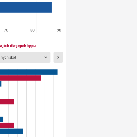
70
80
90
ích dle jejich typu   
ených škol