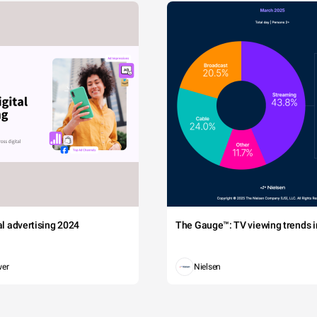
tal advertising 2024
The Gauge™: TV viewing trends in
wer
Nielsen