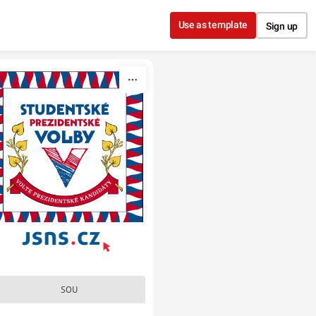
Use as template
Sign up
SOU