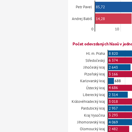
85,72
Petr Pavel
14,28
Andrej Babiš
0
10
Počet odevzdaných hlasů v jedno
8 820
Hl. m. Praha
6 374
Středočeský
2 643
Jihočeský kraj
3 166
Plzeňský kraj
688
Karlovarský kraj
4 686
Ústecký kraj
2 314
Liberecký kraj
3 018
Královéhradecký kraj
2 957
Pardubický kraj
3 293
Kraj Vysočina
4 069
Jihomoravský kraj
2 482
Olomoucký kraj