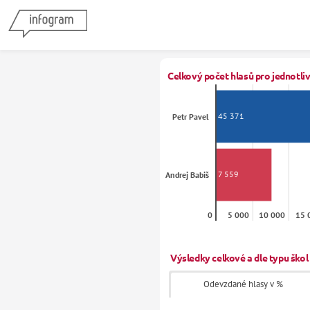
Celkový počet hlasů pro jednotliv
45 371
Petr Pavel
7 559
Andrej Babiš
0
5 000
10 000
15 
Výsledky celkové a dle typu škol
Odevzdané hlasy v %