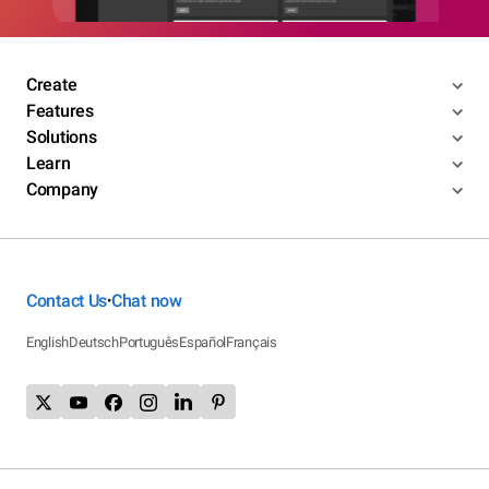
Create
Features
Solutions
Learn
Company
Contact Us
Chat now
•
English
Deutsch
Português
Español
Français