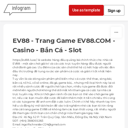
Skip to content
Use as template
Sign up
EV88 - Trang Game EV88.COM - 
Casino - Bắn Cá - Slot
https://ev88.luxe/
 là website hàng đầu quảng bá chính thức cho nhà cái 
EV88 - một sân chơi giải trí và cá cược trực tuyến hàng đầu được người 
chơi đánh giá cao. Ưu điểm của các sân chơi thế hệ cũ kết hợp với việc đón 
đầu thị trường để tung ra các sản phẩm cá cược và giải trí tốt nhất hiện 
nay.

Tuy vẫn là các dòng sản phẩm phổ biến như: cá cược thể thao, sòng bài, 
bắn cá, nổ hũ, xổ số online, đá gà, game bài,... nhưng mỗi loại hình này lại có 
rất nhiều sảnh cược để người chơi lựa chọn, nhiều tựa game đã được đổi 
mới khiến người chơi không thể dời mắt khi tham gia cá cược tại nhà cái 
trực tuyến này. Khi có thời gian rảnh rỗi các bạn có thể vào chơi game giải 
trí, nếu các bạn muốn đặt cược để kiếm thêm một ít tiền chi tiêu thì cũng 
có các tựa game để anh em đặt cược luôn. Chính vì thế hãy nhanh tay tìm 
hiểu và đăng ký mở tài khoản để vào trải nghiệm nhé các bạn tôi tin rằng 
nhà cái trang game EV88 sẽ không làm các bạn thất vọng, rất nhiều người 
đã tham gia rồi thì bạn còn chần chờ gì nữa tham gia ngay nào.

Địa chỉ:  45 Ng. 62 P. Trần Quý Cáp, Văn Miếu, Đống Đa, Hà Nội, Việt Nam

SĐT: (+84) 388069283

Email: ingolfschneider224@gmail.com
