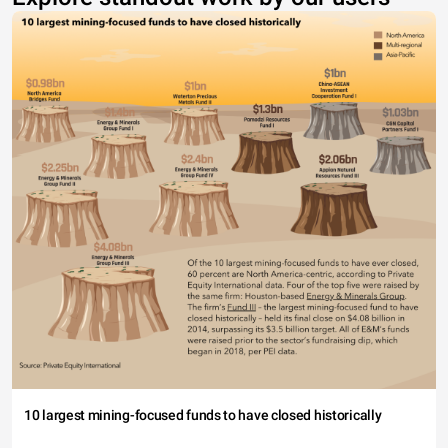
10 largest mining-focused funds to have closed historically