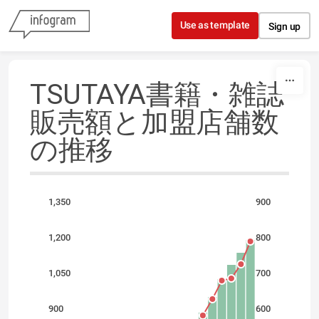
Skip to content
Use as template
Sign up
TSUTAYA書籍・雑誌
販売額と加盟店舗数
の推移
1,350
900
1,200
800
1,050
700
900
600