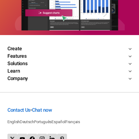
Create
Features
Solutions
Learn
Company
Contact Us
Chat now
•
English
Deutsch
Português
Español
Français