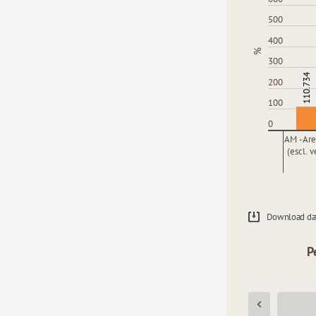
500
400
%
300
110.734
200
100
0
AM -Are
(escl. v
Download da
P