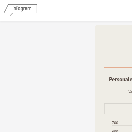
Personale
Va
700
600