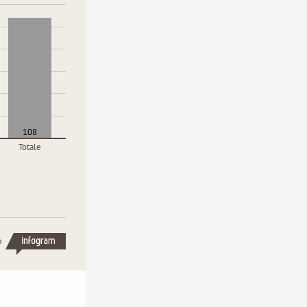
108
Totale
h