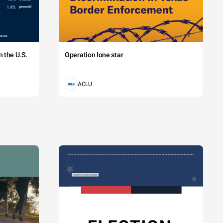
 the U.S.
Operation lone star
ACLU