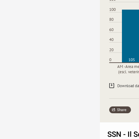
100
80
60
40
20
0
105
AM -Area me
(escl. veteri
Download da
Share
SSN - Il 