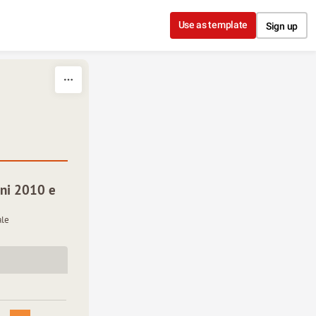
Use as template
Sign up
nni 2010 e
ale