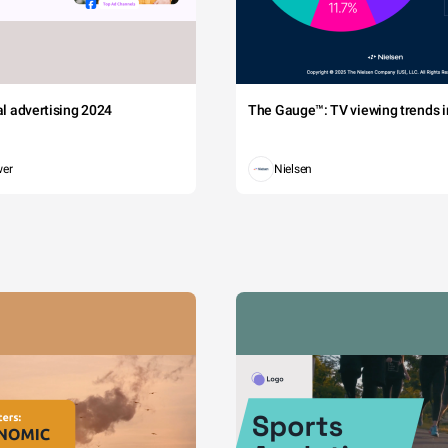
tal advertising 2024
The Gauge™: TV viewing trends in
wer
Nielsen