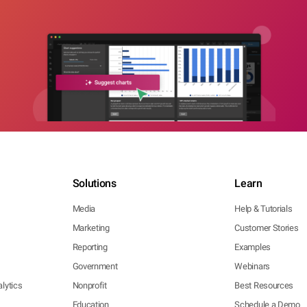
Solutions
Learn
Media
Help & Tutorials
Marketing
Customer Stories
Reporting
Examples
Government
Webinars
lytics
Nonprofit
Best Resources
Education
Schedule a Demo