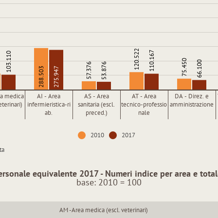
120.522
110.167
103.110
75.450
66.100
57.376
53.876
288.503
275.947
a medica
AI - Area
AS - Area
AT - Area
DA - Direz. e
eterinari)
infermieristica-ri
sanitaria (escl.
tecnico-professio
amministrazione
ab.
preced.)
nale
2010
2017
ta
ersonale equivalente 2017 - Numeri indice per area e tota
base: 2010 = 100
AM -Area medica (escl. veterinari)