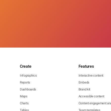
Create
Features
Infographics
Interactive content
Reports
Embeds
Dashboards
Brand kit
Maps
Accessible content
Charts
Content engagement ana
Tables
Team templates