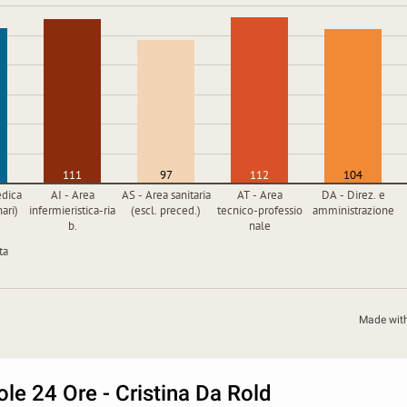
111
97
112
104
dica
AI - Area
AS - Area sanitaria
AT - Area
DA - Direz. e
nari)
infermieristica-ria
(escl. preced.)
tecnico-professio
amministrazione
b.
nale
ta
Made wit
Sole 24 Ore - Cristina Da Rold