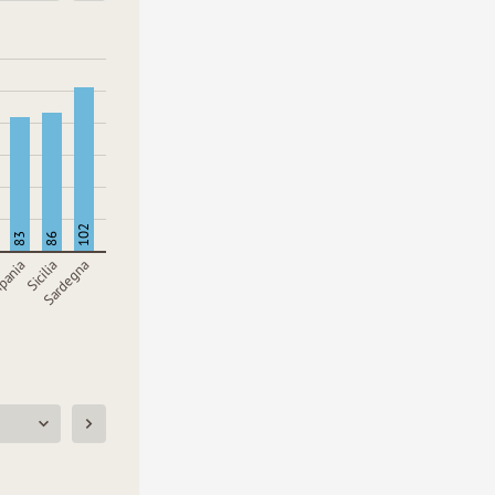
102
83
86
pania
Sicilia
Sardegna