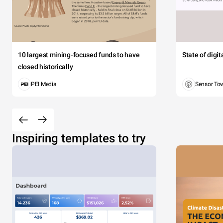
10 largest mining-focused funds to have
State of digi
closed historically
PEI Media
Sensor To
Inspiring templates to try