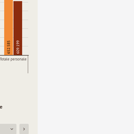
652.585
609.199
Totale personale
le