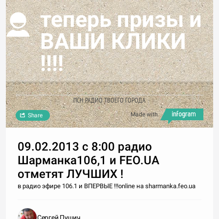
теперь призы и
ВАШИ КЛИКИ
!!!!
ПСН РАДИО ТВОЕГО ГОРОДА
Made with
Share
09.02.2013 c 8:00 радио
Шарманка106,1 и FEO.UA
отметят ЛУЧШИХ !
в радио эфире 106.1 и ВПЕРВЫЕ !!!online на sharmanka.feo.ua
Сергей Пушич