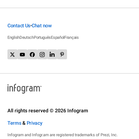
Contact Us
Chat now
•
English
Deutsch
Português
Español
Français
All rights reserved © 2026 Infogram
Terms
&
Privacy
Infogram and Infogr.am are registered trademarks of Prezi, Inc.