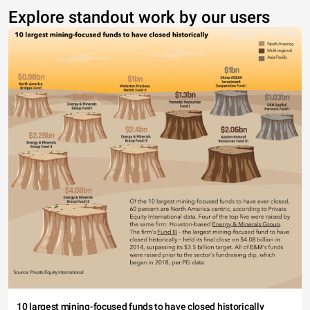
Explore standout work by our users
10 largest mining-focused funds to have closed historically