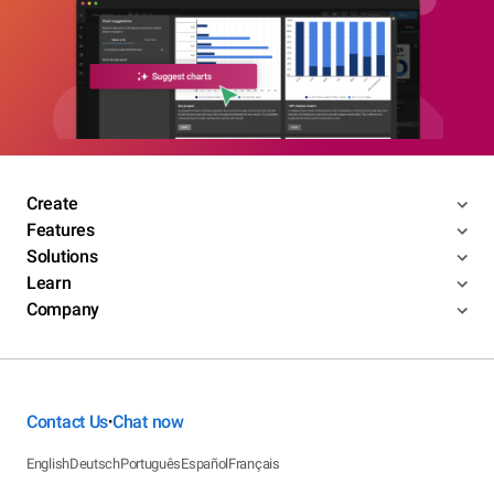
Create
Features
Solutions
Learn
Company
Contact Us
Chat now
•
English
Deutsch
Português
Español
Français