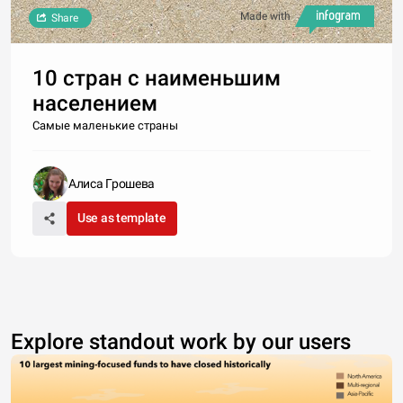
Made with
Share
10 стран с наименьшим
населением
Самые маленькие страны
Алиса Грошева
Use as template
Explore standout work by our users