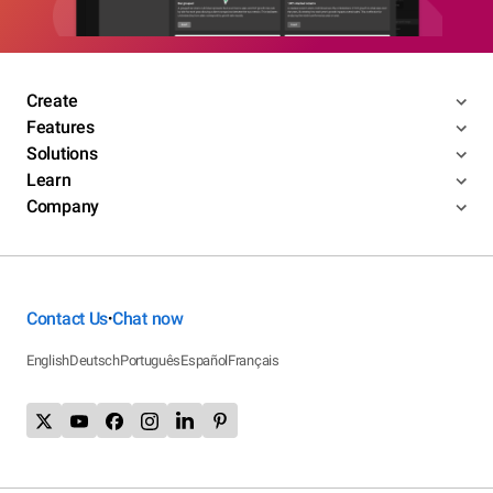
Create
Features
Solutions
Learn
Company
Contact Us
Chat now
•
English
Deutsch
Português
Español
Français