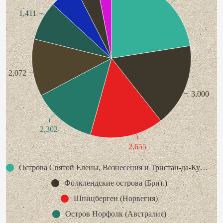
1,411
2,072
3,000
2,302
2,655
Острова Святой Елены, Вознесения и Тристан-да-Кунья (Брит.)
Фолклендские острова (Брит.)
Шпицберген (Норвегия)
Остров Норфолк (Австралия)