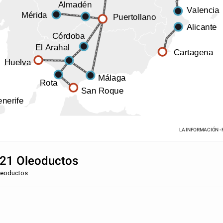
Almadén
Valencia
Mérida
Puertollano
Alicante
Córdoba
El Arahal
Cartagena
Huelva
Málaga
Rota
San Roque
enerife
LA INFORMACIÓN - 
21 Oleoductos
leoductos