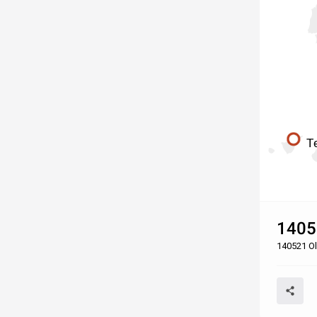
T
1405
140521 O