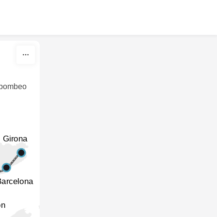
y bombeo
Girona
Barcelona
ón