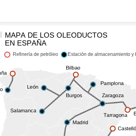
Skip to content
MAPA DE LOS OLEODUCTOS
EN ESPAÑA
Refinería de petróleo        Estación de almacenamiento 
Bilbao
uña
Pamplona
León
go
Burgos
Zaragoza
Salamanca
Tarragona
Madrid
Castell