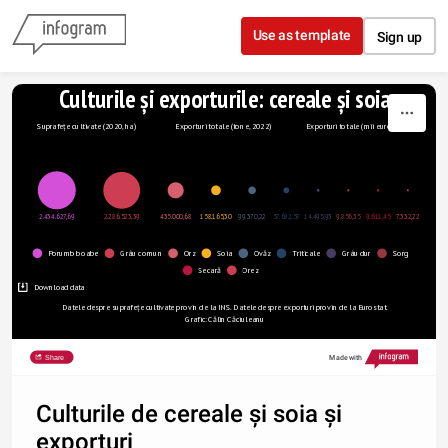
Skip to content
Use as template
Sign up
Culturile și exporturile: cereale și soia
Suprafețe cultivate (2020, ha)
Exporturi totale (tone, 2022)
Exporturi totale (mii euro, 2022)
2.434.627,69
2.286.523,39
435.000,68
158.165,30
99.370,22
57.682,58
14.495,93
9.856,35
9.611,45
7.332,22
Porumb boabe
Grâu comun
Orz
Soia
Ovăz
Triticale
Grâu dur
Sorg
Secară
Orez
Download data
Datele despre suprafețe cultivate provin de la INS. Datele despre exporturi provin de la Eurostat.
Grafic: Călin Căciuleanu
Share
Made with
Culturile de cereale și soia și
exporturi