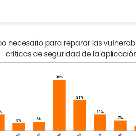
Skip to content
o necesario para reparar las vulnerabi
críticas de seguridad de la aplicació
35%
21%
%
11%
7%
6%
5%