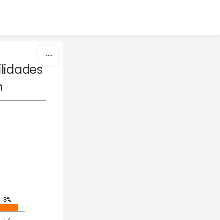
lidades 
n
3%