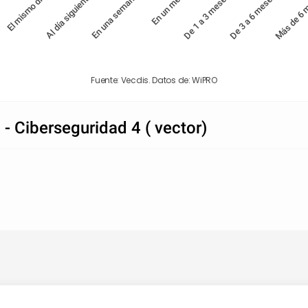
e
El mismo día
Al día siguiente
En una semana
En un mes
De 1 a 3 meses
De 3 a 6 meses
Más de 6 
Fuente: Vecdis. Datos de: WiPRO
- Ciberseguridad 4 ( vector)