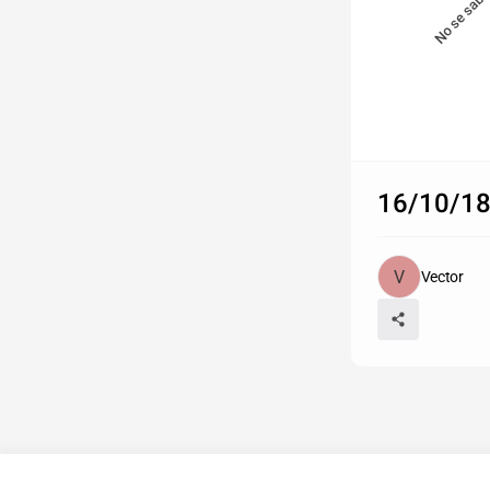
No se sab
16/10/18 
Vector