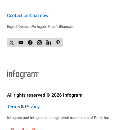
Contact Us
Chat now
•
English
Deutsch
Português
Español
Français
All rights reserved © 2026 Infogram
Terms
&
Privacy
Infogram and Infogr.am are registered trademarks of Prezi, Inc.