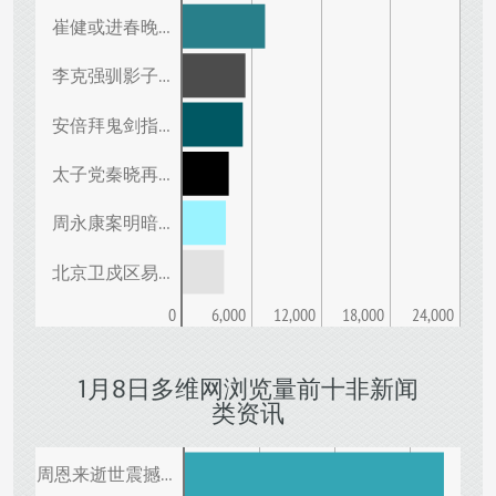
崔健或进春晚…
李克强驯影子…
安倍拜鬼剑指…
太子党秦晓再…
周永康案明暗…
北京卫戍区易…
0
6,000
12,000
18,000
24,000
1月8日多维网浏览量前十非新闻
类资讯
周恩来逝世震撼…