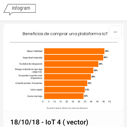
Skip to content
Beneficios de comprar una plataforma IoT 
49%
Mayor fiabilidad
48%
Seguridad mejorada
44%
Facilidad de integración
Riesgo reducido de que algo
40%
salga mal.
Se pueden soportar más
38%
dispositivos
35%
Actualizaciones frecuentes
33%
Inicio rapido
32%
Coste más bajo
0
5
10
15
20
25
30
35
40
45
50
55
Fuente: Vecdis. Datos de: Vanson Bourne
18/10/18 - IoT 4 ( vector)