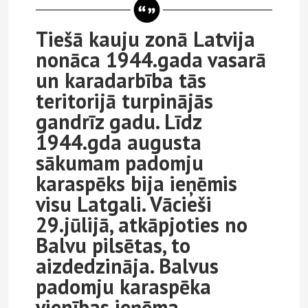
Tiešā kauju zonā Latvija
nonāca 1944.gada vasarā
un karadarbība tās
teritorijā turpinājās
gandrīz gadu. Līdz
1944.gda augusta
sākumam padomju
karaspēks bija ieņēmis
visu Latgali. Vācieši
29.jūlijā, atkāpjoties no
Balvu pilsētas, to
aizdedzināja. Balvus
padomju karaspēka
vienības ieņēma