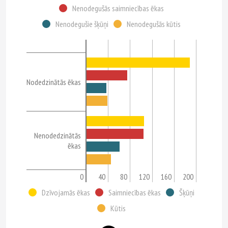
Nenodegušās saimniecības ēkas
Nenodegušie šķūņi
Nenodegušās kūtis
Nodedzinātās ēkas
Nenodedzinātās
ēkas
0
40
80
120
160
200
Dzīvojamās ēkas
Saimniecības ēkas
Šķūņi
Kūtis