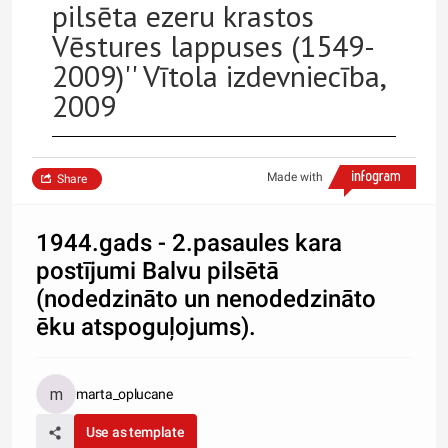
pilsēta ezeru krastos
Vēstures lappuses (1549-
2009)'' Vītola izdevniecība,
2009
Made with
Share
1944.gads - 2.pasaules kara
postījumi Balvu pilsētā
(nodedzināto un nenodedzināto
ēku atspoguļojums).
marta_oplucane
Use as template