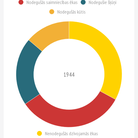
Nodegušās saimniecības ēkas
Nodegušie šķūņi
Nodegušās kūtis
1944
Nenodegušās dzīvojamās ēkas