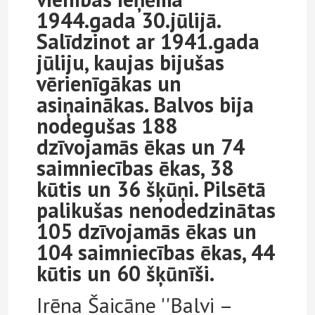
1944.gada 30.jūlijā.
Salīdzinot ar 1941.gada
jūliju, kaujas bijušas
vērienīgākas un
asiņainākas. Balvos bija
nodegušas 188
dzīvojamās ēkas un 74
saimniecības ēkas, 38
kūtis un 36 šķūņi. Pilsētā
palikušas nenodedzinātas
105 dzīvojamās ēkas un
104 saimniecības ēkas, 44
kūtis un 60 šķūnīši.
Irēna Šaicāne ''Balvi –