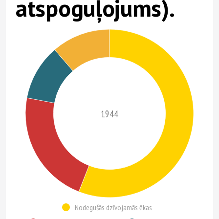
atspoguļojums).
1944
Nodegušās dzīvojamās ēkas