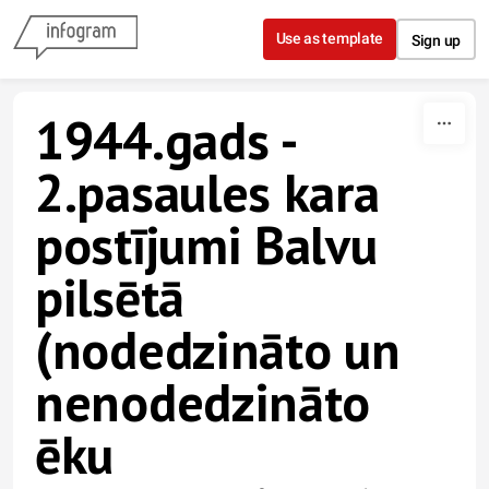
Skip to content
Use as template
Sign up
1944.gads -
2.pasaules kara
postījumi Balvu
pilsētā
(nodedzināto un
nenodedzināto
ēku