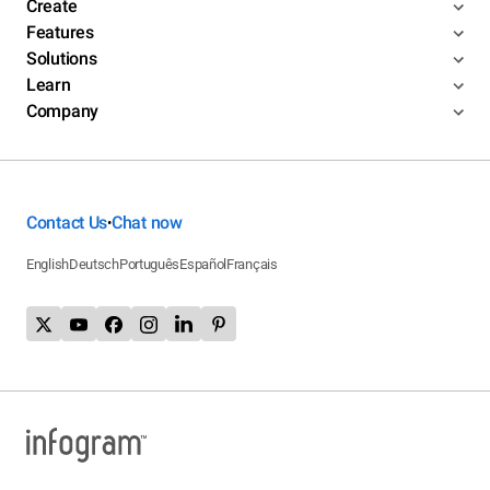
Create
Features
Solutions
Learn
Company
Contact Us
Chat now
•
English
Deutsch
Português
Español
Français