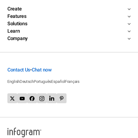
Create
Features
Solutions
Learn
Company
Contact Us
Chat now
•
English
Deutsch
Português
Español
Français