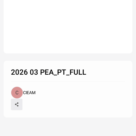
2026 03 PEA_PT_FULL
CIEAM