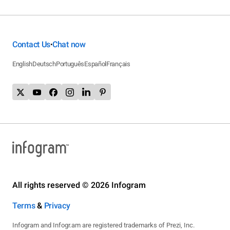
Contact Us
Chat now
•
English
Deutsch
Português
Español
Français
All rights reserved © 2026 Infogram
Terms
&
Privacy
Infogram and Infogr.am are registered trademarks of Prezi, Inc.