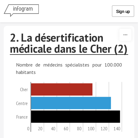
Skip to content
Sign up
2. La désertification
médicale dans le Cher (2)
Nombre de médecins spécialistes pour 100.000
habitants
Cher
Centre
France
0
20
40
60
80
100
120
140