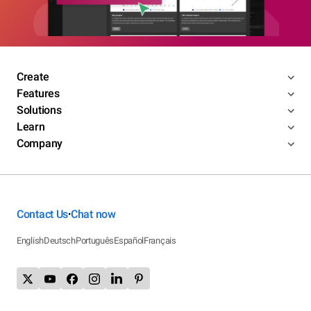
Create
Features
Solutions
Learn
Company
Contact Us
Chat now
•
English
Deutsch
Português
Español
Français