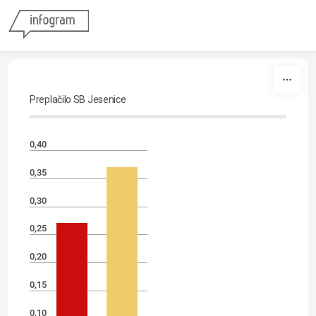
Skip to content
Preplačilo SB Jesenice
0,40
0,35
0,30
0,25
0,20
0,15
0,10