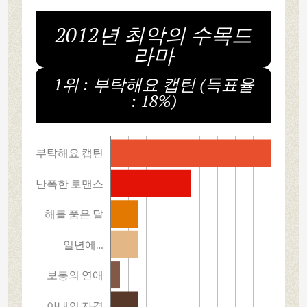
2012년 최악의 수목드
라마
1위 : 부탁해요 캡틴 (득표율
: 18%)
부탁해요 캡틴
난폭한 로맨스
해를 품은 달
일년에…
보통의 연애
아내의 자격