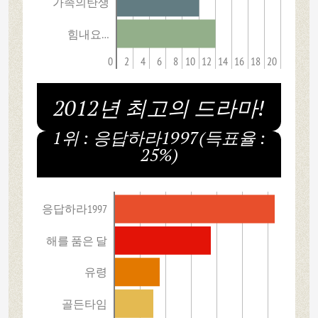
가족의탄생
힘내요…
0
2
4
6
8
10
12
14
16
18
20
2012년 최고의 드라마!
1위 : 응답하라1997(득표율 :
25%)
응답하라1997
해를 품은 달
유령
골든타임