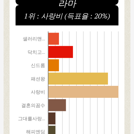
라마
1위 : 사랑비 (득표율 : 20%)
샐러리맨…
닥치고…
신드롬
패션왕
사랑비
결혼의꼼수
그대를사랑…
해피엔딩