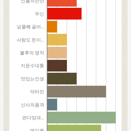
신들의만찬
무신
넝쿨째 굴러…
사랑도 돈이…
불후의 명작
지운수대통
맛있는인생
닥터진
신사의품격
판다양과…
메이퀸