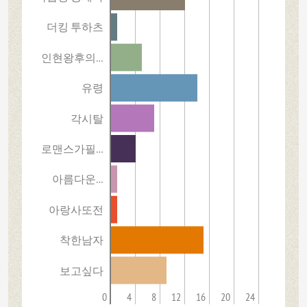
더킹 투하츠
인현왕후의…
유령
각시탈
로맨스가필…
아름다운…
아랑사또전
착한남자
보고싶다
0
4
8
12
16
20
24