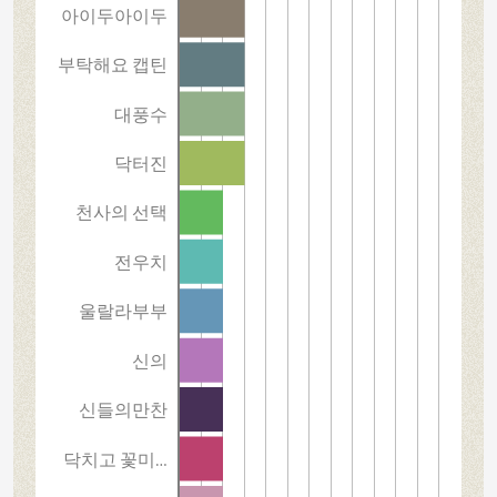
아이두아이두
부탁해요 캡틴
대풍수
닥터진
천사의 선택
전우치
울랄라부부
신의
신들의만찬
닥치고 꽃미…