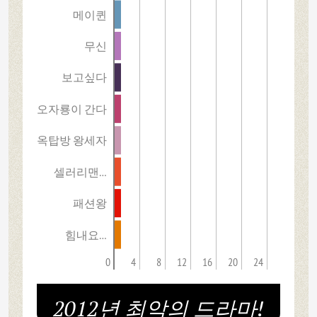
메이퀸
무신
보고싶다
오자룡이 간다
옥탑방 왕세자
셀러리맨…
패션왕
힘내요…
0
4
8
12
16
20
24
2012년 최악의 드라마!