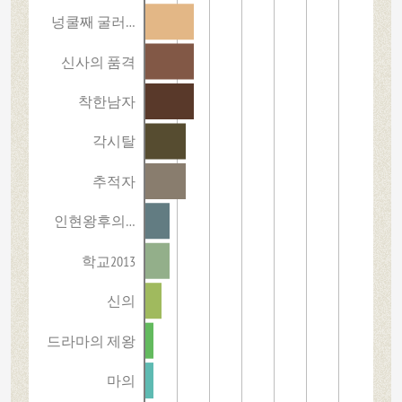
넝쿨째 굴러…
신사의 품격
착한남자
각시탈
추적자
인현왕후의…
학교2013
신의
드라마의 제왕
마의