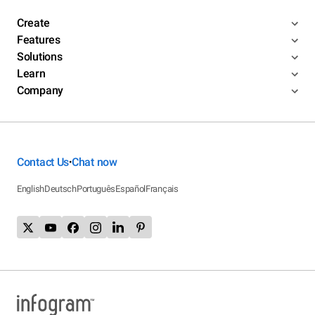
Create
Features
Solutions
Learn
Company
Contact Us
Chat now
•
English
Deutsch
Português
Español
Français