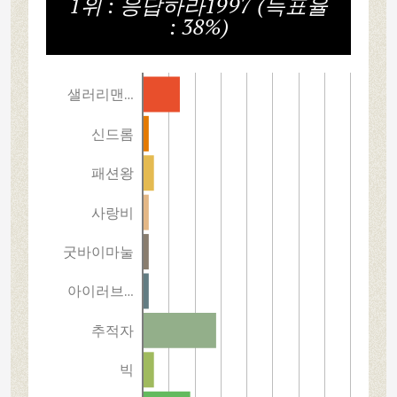
1위 : 응답하라1997 (득표율
: 38%)
샐러리맨…
신드롬
패션왕
사랑비
굿바이마눌
아이러브…
추적자
빅