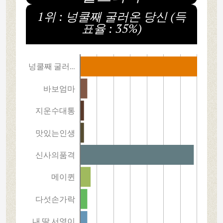
1위 : 넝쿨째 굴러온 당신 (득
표율 : 35%)
넝쿨째 굴러…
바보엄마
지운수대통
맛있는인생
신사의품격
메이퀸
다섯손가락
내 딸 서영이