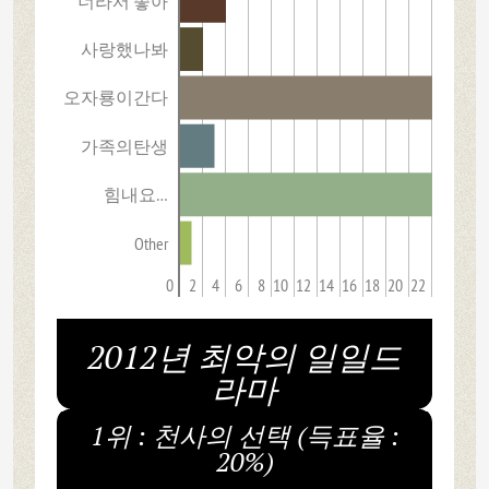
너라서 좋아
사랑했나봐
오자룡이간다
가족의탄생
힘내요…
Other
0
2
4
6
8
10
12
14
16
18
20
22
2012년 최악의 일일드
라마
1위 : 천사의 선택 (득표율 :
20%)