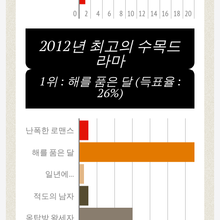
0
2
4
6
8
10
12
14
16
18
20
2012년 최고의 수목드
라마
1위 : 해를 품은 달 (득표율 :
26%)
난폭한 로맨스
해를 품은 달
일년에…
적도의 남자
옥탑방 왕세자