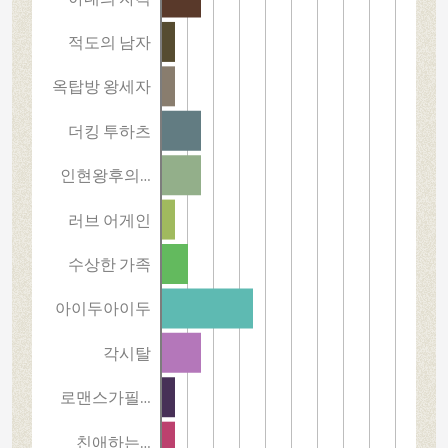
적도의 남자
옥탑방 왕세자
더킹 투하츠
인현왕후의…
러브 어게인
수상한 가족
아이두아이두
각시탈
로맨스가필…
친애하는…