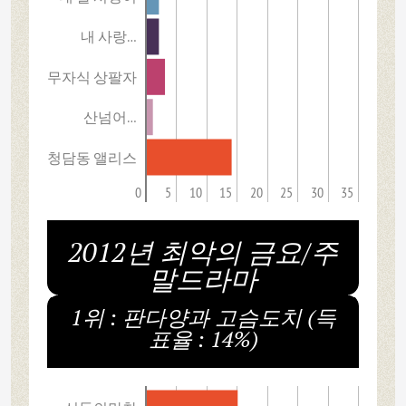
내 사랑…
무자식 상팔자
산넘어…
청담동 앨리스
0
5
10
15
20
25
30
35
2012년 최악의 금요/주
말드라마
1위 : 판다양과 고슴도치 (득
표율 : 14%)