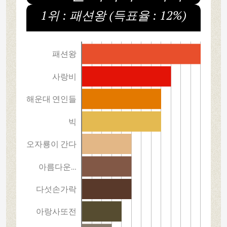
1위 : 패션왕 (득표율 : 12%)
패션왕
사랑비
해운대 연인들
빅
오자룡이 간다
아름다운…
다섯손가락
아랑사또전