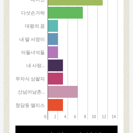
다섯손가락
대왕의 꿈
내 딸 서영이
아들녀석들
내 사랑…
무자식 상팔자
산넘어남촌…
청담동 앨리스
0
2
4
6
8
10
12
14