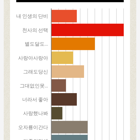
내 인생의 단비
천사의 선택
별도달도…
사랑아사랑아
그래도당신
그대없인못…
너라서 좋아
사랑했나봐
오자룡이간다