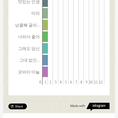
맛있는 인생
마의
넝쿨째 굴러…
너라서 좋아
그래도 당신
그대 없인…
굿바이 마눌
0
1
2
3
4
5
6
7
8
9
10
11
12
Made with
Share