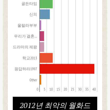
골든타임
신의
울랄라부부
우리가 결혼…
드라마의 제왕
학교2013
응답하라1997
Other
0
5
10
15
20
25
30
35
40
2012년 최악의 월화드