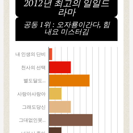
2012년 최고의 일일드
라마
공동 1위 : 오자룡이간다, 힘
내요 미스터김
내 인생의 단비
천사의 선택
별도달도…
사랑아사랑아
그래도당신
그대없인못…