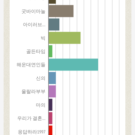
굿바이마눌
아이러브…
빅
골든타임
해운대연인들
신의
울랄라부부
마의
우리가 결혼…
응답하라1997