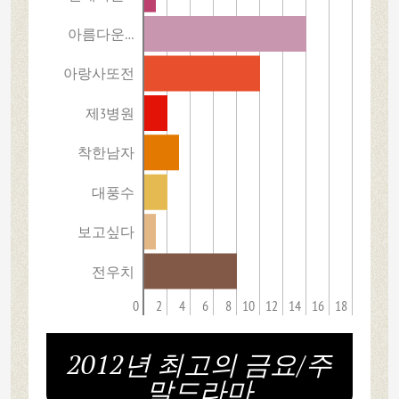
아름다운…
아랑사또전
제3병원
착한남자
대풍수
보고싶다
전우치
0
2
4
6
8
10
12
14
16
18
2012년 최고의 금요/주
말드라마