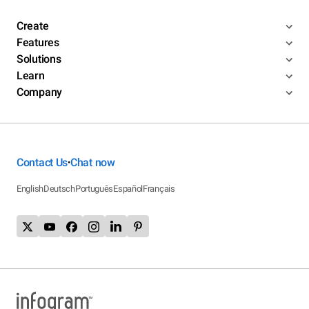
Create
Features
Solutions
Learn
Company
Contact Us
Chat now
•
English
Deutsch
Português
Español
Français