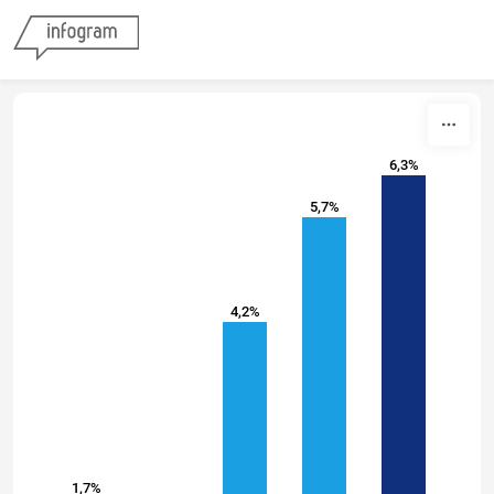
Skip to content
6,3%
5,7%
4,2%
1,7%