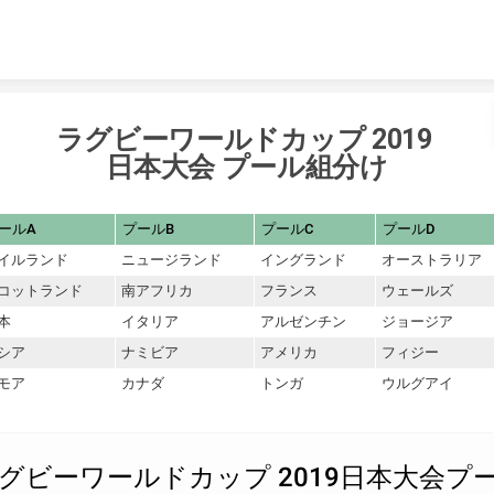
Skip to content
ラグビーワールドカップ 2019
日本大会 プール組分け
ールA
プールB
プールC
プールD
イルランド
ニュージランド
イングランド
オーストラリア
コットランド
南アフリカ
フランス
ウェールズ
本
イタリア
アルゼンチン
ジョージア
シア
ナミビア
アメリカ
フィジー
モア
カナダ
トンガ
ウルグアイ
グビーワールドカップ 2019日本大会プ