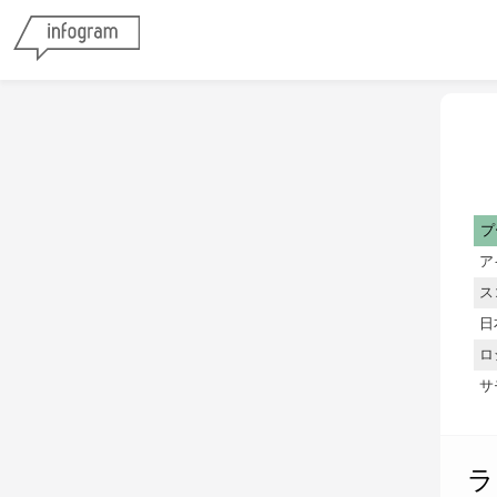
プ
ア
ス
日
ロ
サ
ラ