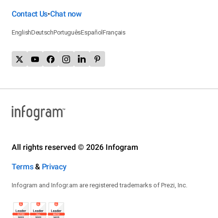
Contact Us
Chat now
•
English
Deutsch
Português
Español
Français
All rights reserved © 2026 Infogram
Terms
&
Privacy
Infogram and Infogr.am are registered trademarks of Prezi, Inc.