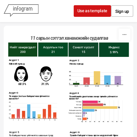
Skip to content
Use as template
Sign up
11 сарын сэтгэл ханамжийн судалгаа
Нийт хамрагдалт
Асуулгын тоо
Саналт хүсэлт
Индекс
200
21
15
3.99%
Асуулт 1
Асуулт 2
Хүйсний хувьд
Насны хувьд
60
40
20
8
31.5%
68.5%
0
36
67
46
43
16-21
22-30
31-40
41-50
51
Асуулт 3
Асуулт 4
Та хэдэн тоотын байцаагчаас үйлчилгээ 
Та нийгмийн даатгалаас ямар төрлийн үйлчилгээ 
авсан бэ? 
авсан бэ? 
34
Тэтгэвэр
40
46
Тэтгэмж
30
78
Эрүүл мэнд
26
20
Сайн дурын даатгал
6
Тайлантай холбоотой
10
1
Лавлагаа
0
11
25
20
37
19
11
25
36
16
9
Бусад
1
2
3
4
5
6
7
9
10
0
10
20
30
40
50
60
70
80
90
Асуулт 5
Асуулт 6
Тухайн байцаагч таны хүссэн мэдээллийг бүрэн 
Та байцаагчаас үйлчилгээ авахын тулд