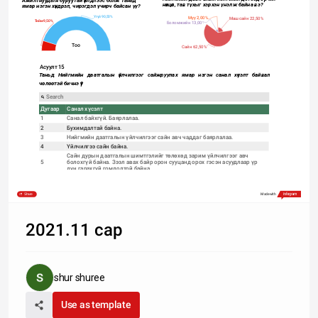
Ажилтнуудын буруутай үйлдлээс болж таньд 
нөхцөл, тав тухыг хэрхэн үнэлж байна вэ? 
ямар нэгэн хүндрэл, чирэгдэл учирч байсан уу?
Муу 2,00%
Үгүй 90,50%
Маш сайн 22,50%
Тийм 9,50%
Боломжийн 13,00%
Тоо
Сайн 62,50%
Асуулт 15
Таньд Нийгмийн даатгалын үйлчилгээг сайжруулах ямар нэгэн санал хүсэлт байвал 
чөлөөтэй бичнэ үү?  
Дугаар
Санал хүсэлт
1
2
3
4
Сайн дурын даатгалын шимтгэлийг төлөхөд зарим үйлчилгээг авч
5
болохгүй байна. Зээл авах байр орон сууцанд орох гэсэн асуудлаар үр
Нэг удаа ирээд бүх асуудлаа шийдүүлэх нь чухал байна. Үйлчилгээ
6
7
Share
Made with
8
10
11
2021.11 сар
12
Лавлах утас руу залгаж холбогдож асуух гээд 5-10 удаа залгахад утсаа
13
14
15
shur shuree
16
Use as template