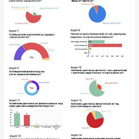
хэдэн минут зарцуулсан бэ? 
 гүйцэд өгч чадсан уу?  
Хангалтгүй 7.00%
30 минутаас 1 цаг 1.00%
Шууд үйлчлүүлсэн 24.00%
15-30 минут 15.00%
Бүрэн өгч чадсан 93.00%
5-15 минут 60.00%
Асуулт 8
Асуулт 7
Үйлчилгээ авсан байцаагчийн ёс зүй, харилцаам, 
Та байцаагчийн мэргэжлийн ур чадварыг 
хандлагыг та хэрхэн үнэлж байна вэ? 
 хэрхэн үнэлэх вэ? 
63
Маш өндөр ханамжтай
Сайн 63,50%
131
Маш сайн 32,00%
Сэтгэл ханамжтай
5
Сэтгэл ханамжгүй
Дунд 4,00%
Муу 0,50%
1
Муу
0
20
40
60
80
100
120
140
Тоо
Асуулт 10
Асуулт 9
Нийгмийн даатгалын үйлчилгээг олон дамжлагагүй 
Та байцаагчийн үйлчилгээнд хэр 
1 ажилтнаас авдаг болсныг та хэрхэн үнэлэх вэ? 
сэтгэл ханамжтай байна вэ? 
Дунд 3,00%
Дунд 4,50%
Маш сайн 30,00%
Маш сайн 32,50%
Тоо
Сайн 64,50%
Сайн 65,50%
Асуулт 11
Асуулт 12
Нийгмийн даатгалын үйлчилгээний ил тод 
Та
нийгмийн даатгалын нэг үйлчилгээ авахын тулд 
хэдэн удаа ирэх шаардлагатай болдог вэ?
нээлттэй байдлыг үнэлнэ үү? 
Муу 0,50%
120
Дунд 7,00%
Маш сайн 21,00%
101
100
88
80
60
40
20
7
3
1
0
1 удаа
2 удаа
3-4 удаа
5-с дээш удаа
Маш олон
Сайн 71,50%
удаа
Асуулт 14
Асуулт 13
Нийгмийн даатгалын хэлтсийн дотоод орчин 