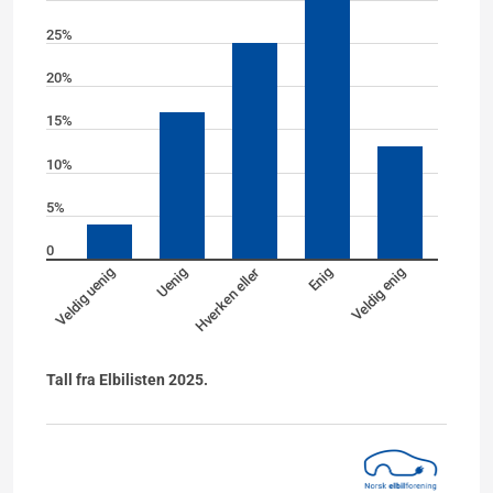
25%
20%
15%
10%
5%
0
Veldig uenig
Uenig
Hverken eller
Enig
Veldig enig
Tall fra Elbilisten 2025.