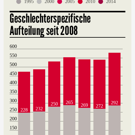
1995
2000
2005
2010
2014
Geschlechterspezifische
Aufteilung seit 2008
600
550
500
450
400
350
300
265
292
250
269
272
232
250
228
200
150