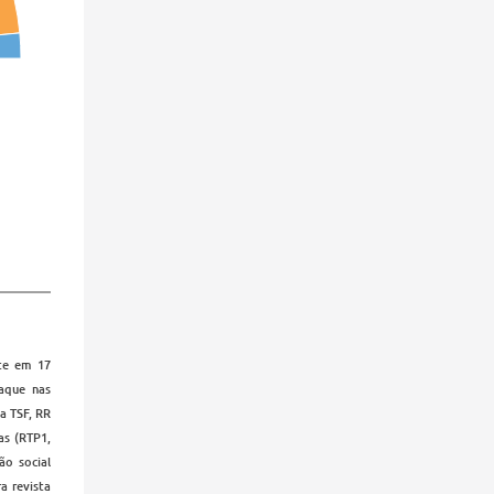
nte em 17
taque nas
a TSF, RR
as (RTP1,
ão social
a revista