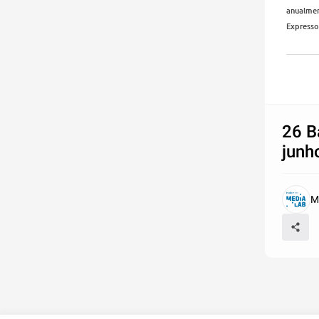
anualme
Expresso
26 B
junh
M