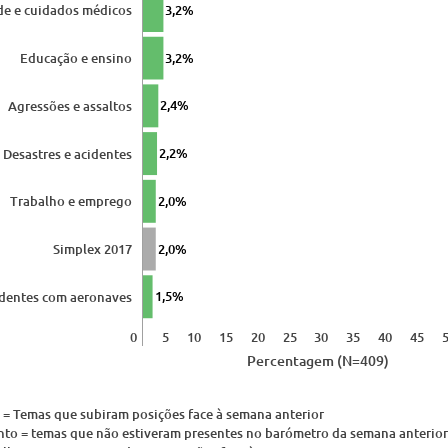
3,2%
de e cuidados médicos
3,2%
Educação e ensino
2,4%
Agressões e assaltos
2,2%
Desastres e acidentes
2,0%
Trabalho e emprego
2,0%
Simplex 2017
1,5%
identes com aeronaves
0
5
10
15
20
25
30
35
40
45
Percentagem (N=409)
 = Temas que subiram posições face à semana anterior
nto = temas que não estiveram presentes no barómetro da semana anterior