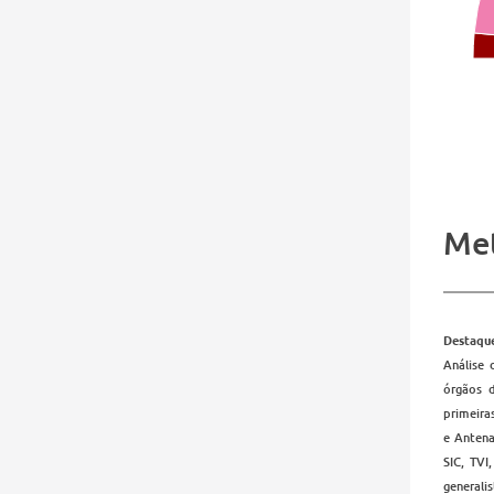
Me
Destaque
Análise 
órgãos d
primeira
e Antena
SIC, TVI
generali