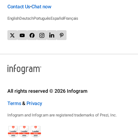
Contact Us
Chat now
•
English
Deutsch
Português
Español
Français
All rights reserved © 2026 Infogram
Terms
&
Privacy
Infogram and Infogr.am are registered trademarks of Prezi, Inc.