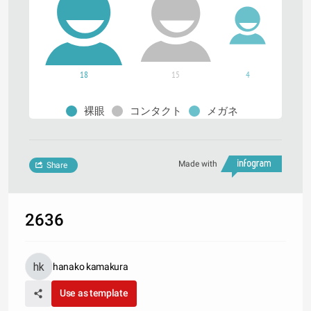
18
15
4
裸眼
コンタクト
メガネ
Made with
Share
2636
hanako kamakura
Use as template