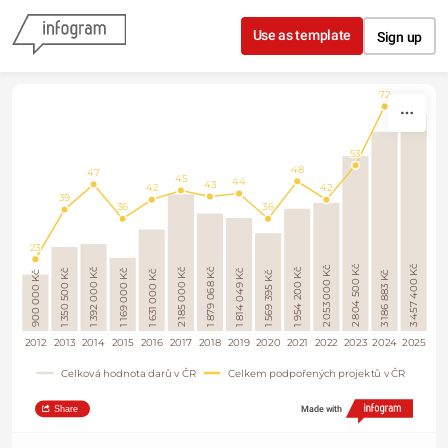
Skip to content
Use as template
Sign up
72
70
Celkem podpořených projekt
ová hodnota darů v ČR
53
48
47
45
44
43
42
42
39
36
36
23
3 457 400 Kč
2 804 500 Kč
2 053 000 Kč
1 879 068 Kč
1 392 000 Kč
1 954 200 Kč
2 185 000 Kč
1 350 500 Kč
1 814 049 Kč
1 169 000 Kč
1 631 000 Kč
3 186 883 Kč
1 569 395 Kč
900 000 Kč
2012
2013
2014
2015
2016
2017
2018
2019
2020
2021
2022
2023
2024
2025
Celková hodnota darů v ČR
Celkem podpořených projektů v ČR
Share
Made with