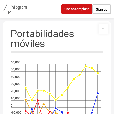
Skip to content
Use as template
Sign up
Portabilidades
móviles
60,000
50,000
40,000
30,000
20,000
10,000
0
-10,000