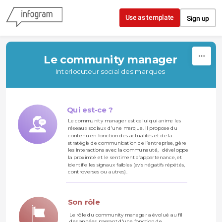
Skip to content
Use as template
Sign up
Le community manager
Interlocuteur social des marques
Qui est-ce ? 
Le community manager est celui qui anime les 
réseaux sociaux d’une marque. Il propose du 
contenu en fonction des actualités et de la 
stratégie de communication de l’entreprise, gère 
les interactions avec la communauté,   développe 
la proximité et le sentiment d’appartenance, et 
identifie les signaux faibles (avis négatifs répétés, 
controverses ou autres).
Son rôle 
Le rôle du community manager a évolué au fil 
des années, passant d'une fonction de   