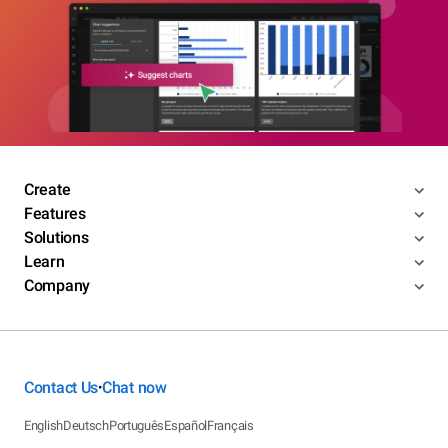
Create
Features
Solutions
Learn
Company
Contact Us
Chat now
•
English
Deutsch
Português
Español
Français