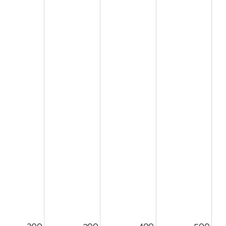
200
300
400
500