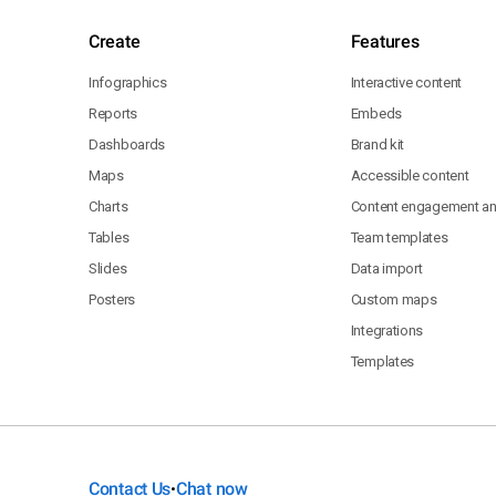
Create
Features
Infographics
Interactive content
Reports
Embeds
Dashboards
Brand kit
Maps
Accessible content
Charts
Content engagement ana
Tables
Team templates
Slides
Data import
Posters
Custom maps
Integrations
Templates
Contact Us
Chat now
•