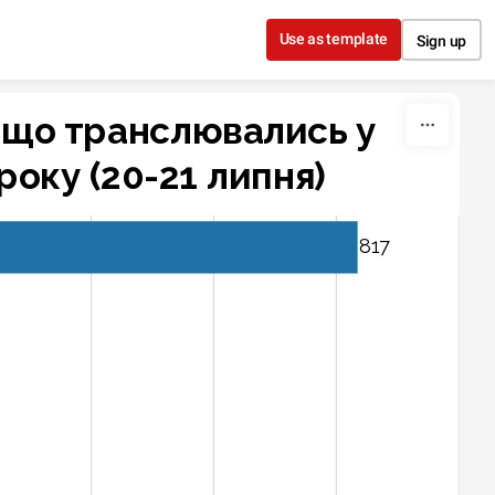
Use as template
Sign up
, що транслювались у 
року (20-21 липня)
817