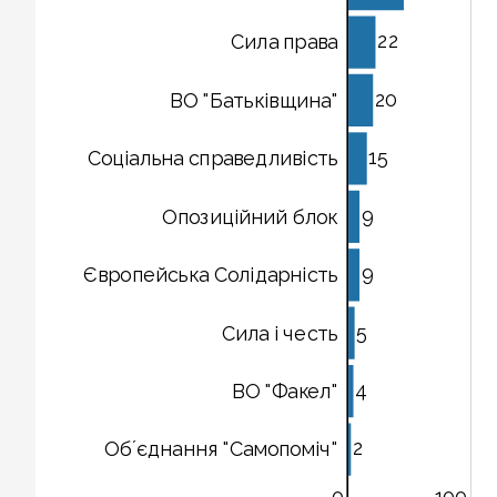
22
Сила права
20
ВO "Батьківщина"
15
Соціальна справедливість
9
Опозиційний блок
9
Європейська Солідарність
5
Сила і честь
4
ВO "Факел"
2
Обʼєднання "Самопоміч"
0
100