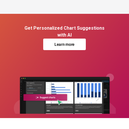
Get Personalized Chart Suggestions
with AI
Learn more