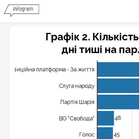
Графік 2. Кількіст
дні тиші на па
Опозиційна платформа - За життя
Слуга народу
Партія Шарія
48
ВO "Свобода"
45
Голос