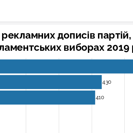
Skip to content
ь рекламних дописів партій
рламентських виборах 2019 
430
410