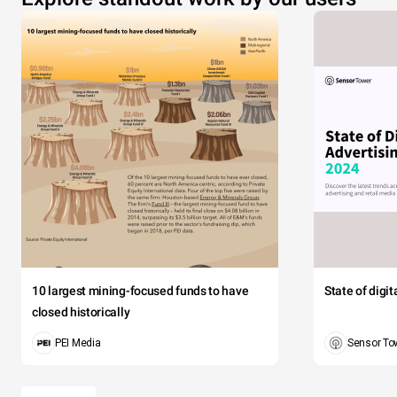
10 largest mining-focused funds to have
State of digi
closed historically
PEI Media
Sensor To