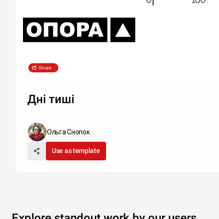
Share
Дні тиші
Ольга Снопок
Use as template
Explore standout work by our users