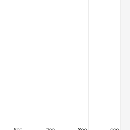
600
700
800
900