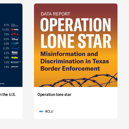
 the U.S.
Operation lone star
ACLU