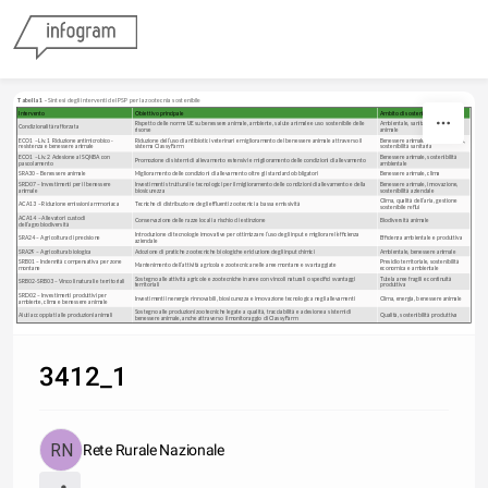
Skip to content
Tabella 1 -
 Sintesi degli interventi del PSP per la zootecnia sostenibile
Intervento
Obiettivo principale
Ambito di sostenibilità
Rispetto delle norme UE su benessere animale, ambiente, salute animale e uso sostenibile delle
Ambientale, sanitario, benessere
Condizionalità rafforzata
risorse
animale
ECO1 – Liv. 1 Riduzione antimicrobico-
Riduzione dell’uso di antibiotici veterinari e miglioramento del benessere animale attraverso il
Benessere animale, salute pubblica,
resistenza e benessere animale
sistema ClassyFarm
sostenibilità sanitaria
ECO1 – Liv. 2 Adesione al SQNBA con
Benessere animale, sostenibilità
Promozione di sistemi di allevamento estensivi e miglioramento delle condizioni di allevamento
pascolamento
ambientale
SRA30 – Benessere animale
Miglioramento delle condizioni di allevamento oltre gli standard obbligatori
Benessere animale, clima
SRD07 – Investimenti per il benessere
Investimenti strutturali e tecnologici per il miglioramento delle condizioni di allevamento e della
Benessere animale, innovazione,
animale
biosicurezza
sostenibilità aziendale
Clima, qualità dell’aria, gestione
ACA13 – Riduzione emissioni ammoniaca
Tecniche di distribuzione degli effluenti zootecnici a bassa emissività
sostenibile reflui
ACA14 – Allevatori custodi
Conservazione delle razze locali a rischio di estinzione
Biodiversità animale
dell’agrobiodiversità
Introduzione di tecnologie innovative per ottimizzare l’uso degli input e migliorare l’efficienza
SRA24 – Agricoltura di precisione
Efficienza ambientale e produttiva
aziendale
SRA29 – Agricoltura biologica
Adozione di pratiche zootecniche biologiche e riduzione degli input chimici
Ambientale, benessere animale
SRB01 – Indennità compensativa per zone
Presidio territoriale, sostenibilità
Mantenimento dell’attività agricola e zootecnica nelle aree montane e svantaggiate
montane
economica e ambientale
Sostegno alle attività agricole e zootecniche in aree con vincoli naturali o specifici svantaggi
Tutela aree fragili e continuità
SRB02-SRB03 – Vincoli naturali e territoriali
territoriali
produttiva
SRD02 – Investimenti produttivi per
Investimenti in energie rinnovabili, biosicurezza e innovazione tecnologica negli allevamenti
Clima, energia, benessere animale
ambiente, clima e benessere animale
Sostegno alle produzioni zootecniche legate a qualità, tracciabilità e adesione a sistemi di
Aiuti accoppiati alle produzioni animali
Qualità, sostenibilità produttiva
benessere animale, anche attraverso il monitoraggio di ClassyFarm
3412_1
Rete Rurale Nazionale