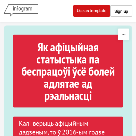
Skip to content
Use as template
Sign up
Як афіцыйная
статыстыка па
беспрацоўі ўсё болей
адлятае ад
рэальнасці
Калі верыць афіцыйным
дадзеным, то ў 2016-ым годзе