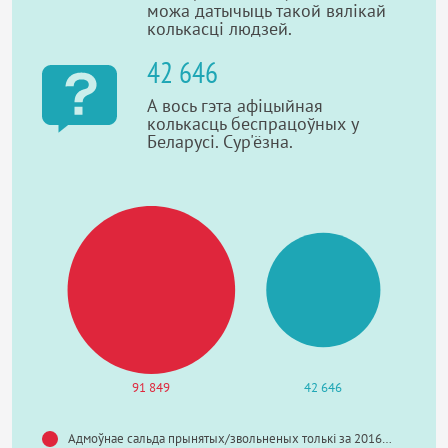
можа датычыць такой вялікай
колькасці людзей.
42 646
А вось гэта афіцыйная
колькасць беспрацоўных у
Беларусі. Сур'ёзна.
91 849
42 646
Адмоўнае сальда прынятых/звольненых толькі за 2016-ы год