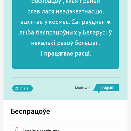
беспрацоўі, якая і раней
славілася неадэкватнасцю,
адлятае ў космас.
Сапраўдная ж
лічба беспрацоўных у Беларусі ў
некалькі разоў большая.
І працягвае расці.
Made with
Share
Беспрацоўе
Анлайн-часопіс Ідэя