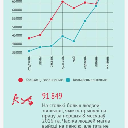
65000
60000
55000
50000
45000
40000
35000
сакавік
красавік
студзень
люты
май
чэрвень
ліпень
жнівень
Колькасць звольненых
Колькасць прынятых
91 849
На столькі больш людзей
звольнілі, чымся прынялі на
працу за першыя 8 месяцаў
2016-га.
Частка людзей магла
выйсці на пенсію, але гэта не