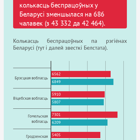
колькасць беспрацоўных у
Беларусі зменшылася на 686
чалавек (з 43 332 да 42 464).
Колькасць беспрацоўных па рэгіёнах
Беларусі (тут і далей звесткі Белстата).
6562
Брэсцкая вобласць
6849
5910
Віцебская вобласць
5807
7301
Гомельская
вобласць
6209
5405
Гродзенская