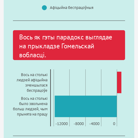
Афіцыйна беспрацоўныя
Вось як гэты парадокс выглядае
на прыкладзе Гомельскай
вобласці.
Вось на столькі
людзей афіцыйна
зменшылася
беспрацоўе
Вось на столькі
было звольнена
больш людзей, чым
прынята на працу
-16000
-12000
-8000
-4000
0