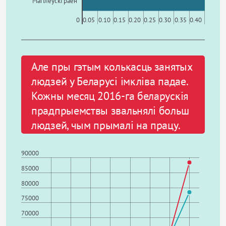
Магілёўскі раён
0
0.05
0.10
0.15
0.20
0.25
0.30
0.35
0.40
Але пры гэтым колькасць занятых
людзей у Беларусі імкліва падае.
Кожны месяц 2016-га беларускія
прадпрыемствы звальнялі больш
людзей, чым прымалі на працу.
90000
85000
80000
75000
70000