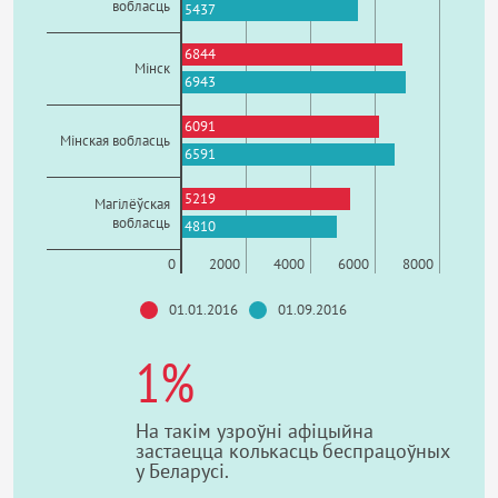
вобласць
5437
6844
Мінск
6943
6091
Мінская вобласць
6591
5219
Магілёўская
вобласць
4810
0
2000
4000
6000
8000
01.01.2016
01.09.2016
1%
На такім узроўні афіцыйна
застаецца колькасць беспрацоўных
у Беларусі.