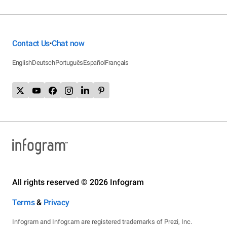
Contact Us
Chat now
•
English
Deutsch
Português
Español
Français
All rights reserved © 2026 Infogram
Terms
&
Privacy
Infogram and Infogr.am are registered trademarks of Prezi, Inc.