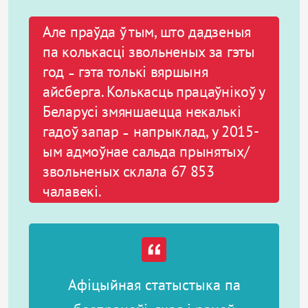
Але праўда ў тым, што дадзеныя
па колькасці звольненых за гэты
год
гэта толькі вяршыня
–
айсберга. Колькасць працаўнікоў у
Беларусі змяншаецца некалькі
гадоў запар
напрыклад, у 2015-
–
ым адмоўнае сальда прынятых/
звольненых склала 67 853
чалавекі.
А
фіцыйная статыстыка па