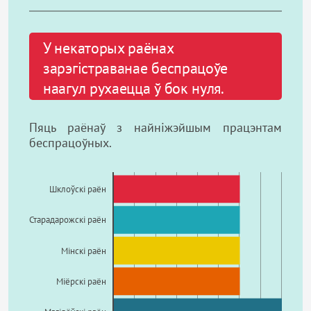
У некаторых раёнах
зарэгістраванае беспрацоўе
наагул рухаецца ў бок нуля.
Пяць раёнаў з найніжэйшым працэнтам
беспрацоўных.
Шклоўскі раён
Старадарожскі раён
Мінскі раён
Міёрскі раён