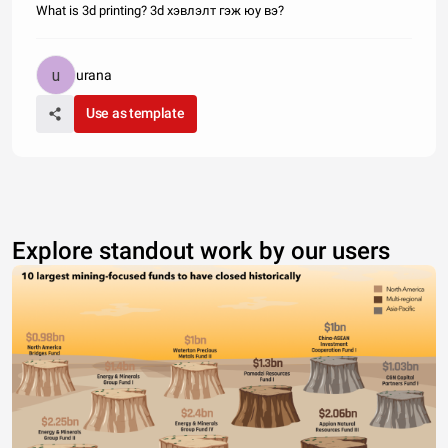
What is 3d printing? 3d хэвлэлт гэж юу вэ?
urana
Use as template
Explore standout work by our users