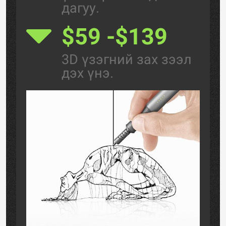
дагуу.
$59 -$139
3D үзэгний зах зээл
дэх үнэ.