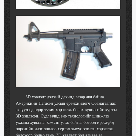
3D хэвлэлт дэлхий дахинд газар авч байна.
Америкийн Нэгдсэн улсын ерөнхийлөгч Обамагаагаас
эхлүүлээд өдөр тутам хэрэглэж болох хувцасийг хүртэл
3D хэвлэсэн. Судлаачид энэ технологийг шинжлэх
ухааны хувьсгал хэмээн үзэж байгаа бөгөөд ирээдүйд
өөрсдийн идэх хоолоо хүртэл хмүүс хэвлэн хэрэглэж
болохоор болно гэнэ. 3D хэвлэлт бол аливаа эд