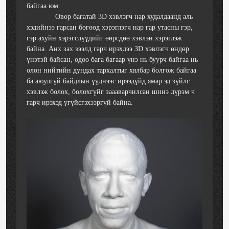
байгаа юм.
Овор багатай 3D хэвлэгч нар худалдаанд аль
хэдийнээ гарсан бөгөөд хэрэглэгч нар гар утасны гэр,
гэр ахуйн хэрэгслүүдийг өөрсдөө хэвлэн хэрэглэж
байна. Анх зах зээлд гарч ирэхдээ 3D хэвлэгч өндөр
үнэтэй байсан, одоо бага багаар үнэ нь буурч байгаа нь
олон нийтийн дундах тархалтыг хялбар болгож байгаа
ба аюулгүй байдлын үүднээс ирээдүйд ямар эд зүйлс
хэвлэж болох, болохгүйг заааварчилсан шинэ дүрэм ч
гарч ирэхэд үгүйсгэхээргүй байна.