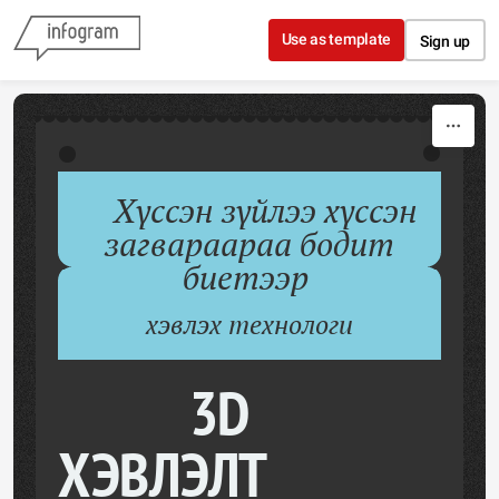
Skip to content
Use as template
Sign up
Хүссэн зүйлээ хүссэн
загвараараа бодит
биетээр
хэвлэх технологи
3D
ХЭВЛЭЛТ