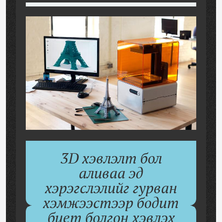
3D хэвлэлт бол
аливаа эд
хэрэгслэлийг гурван
хэмжээстээр бодит
биет болгон хэвлэх