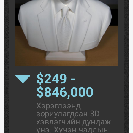
$249 -
$846,000
Хэрэглээнд
зориулагдсан 3D
хэвлэгчийн дундаж
үнэ. Хүчэн чадлын