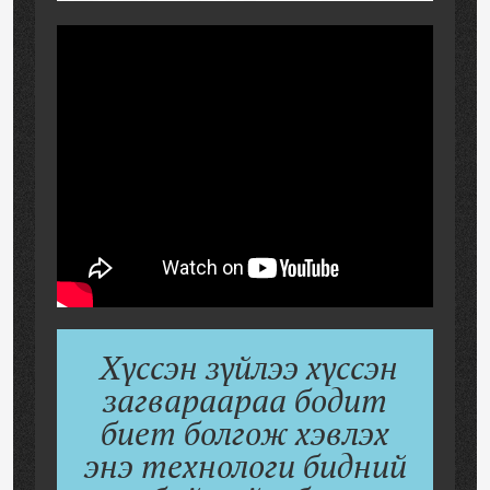
Хүссэн зүйлээ хүссэн
загвараараа бодит
биет болгож хэвлэх
энэ технологи бидний