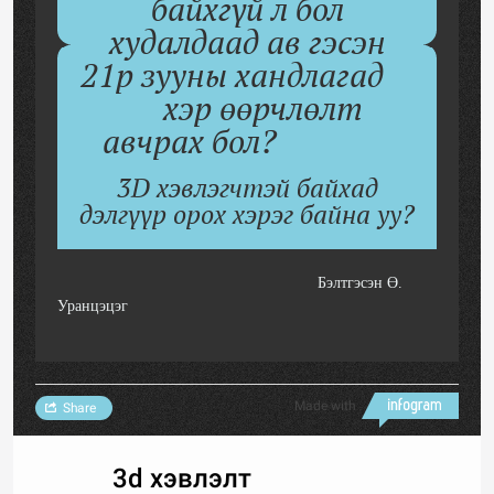
байхгүй л бол
худалдаад ав гэсэн
21р зууны хандлагад
хэр өөрчлөлт
авчрах бол?
3D хэвлэгчтэй байхад
дэлгүүр орох хэрэг байна уу?
Бэлтгэсэн Ө.
Уранцэцэг
Made with
Share
3d хэвлэлт