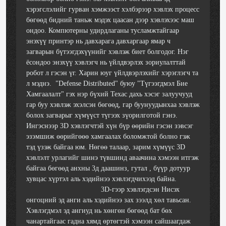
хэрэгслэлийг гурван хэмжээст хэлбэрээр хэвлэх процесс
бөгөөд бидний таньж мэдэх цаасан дээр хэвлэхээс маш
ондоо. Компютерны удирдлаганы тусламжтайгаар
энэхүү принтэр нь давхарага давхаргаар ямар ч
загварын бүтээгдэхүүнийг хэвлэж биет болгодог. Нэг
ёсондоо энэхүү хэвлэгч нь үйлдвэрлэх зориулалттай
робот л гэсэн үг. Харин юуг үйлдвэрлэхийг хэрэглэгч та
л мэднэ. "Defense Distributed" буюу "Түгээгдмэл Бие
Хамгаалалт" гэх нэр бүхий Техас дахь хэсэг залуучууд
гар буу хэвлэж эхэлсэн бөгөөд, гар буунуудынхаа хэвлэж
болох загварыг хүмүүст түгээх зүорилготой гэнэ.
Ингэснээр 3D хэвлэгчтэй хүн бүр өөрийн гэсэн зэвсэг
эзэмшиж өөрийгөөө хамгаалах боломжтой болно гэж
тэд үзэж байгаа юм. Нөгөө талаар, зарим хүмүүс 3D
хэвлэлт урлагийг шинэ түвшинд аваачина хэмээн итгэж
байгаа бөгөөд анхны 3д даашинз, гутал , бүүр дотуур
хувцас хүртэл аль хэдийнээ хэвлэгдчихээд байна.
3D-гээр хэвлэгдсэн Нисэх
онгоцний эд анги аль хэдийнээ зах зээлд хөл тавьсан.
Хэвлэгдмэл эд ангиуд нь хөнгөн бөгөөд бат бөх
чанартайгаас гадна хямд өртөгтэй хэмээн сайшаагдаж