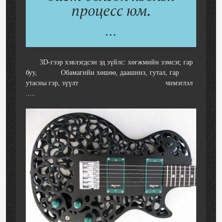
процесс юм.
...
3D-гээр хэвлэгдсэн эд зүйлс: хөгжмийн зэмсэг, гар
буу, Обамагийн хөшөө, даашинз, гутал, гар
утасны гэр, зүүлт чимэглэл
.....