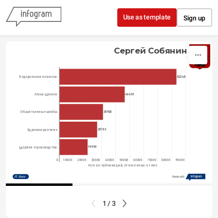
Skip to content
Use as template
Sign up
Сергей Собянин
83248
Федеральная повестка
46410
Атака дронов
30938
Общественные штабы
26763
Здравоохранение
19959
Поддержка производства
0
10000
20000
30000
40000
50000
60000
70000
80000
90000
Кол-во публикаций, относенных к теме
Share
Made with
1 / 3