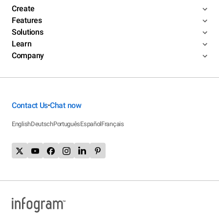
Create
Features
Solutions
Learn
Company
Contact Us
Chat now
•
English
Deutsch
Português
Español
Français