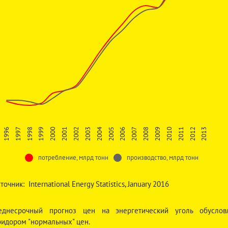
1996
2001
2006
2011
1999
2004
2009
1997
2002
2007
2012
2000
2005
2010
1998
2003
2008
2013
потребление, млрд тонн
производство, млрд тонн
точник: International Energy Statistics, January 2016
еднесрочный прогноз цен на энергетический уголь обуслов
ридором "нормальных" цен.