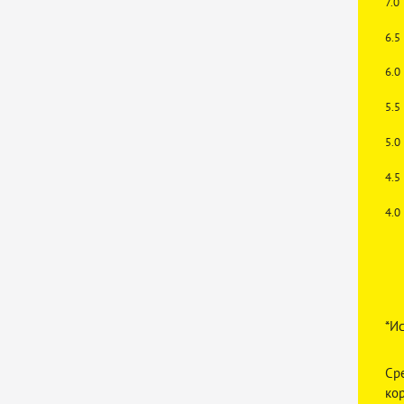
7.0
6.5
6.0
5.5
5.0
4.5
4.0
*Ис
Ср
ко