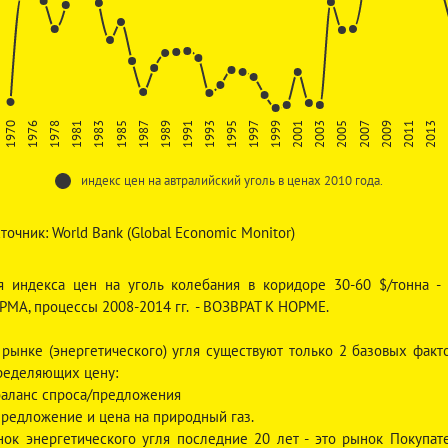
1987
1978
2013
2005
1997
1989
1981
2007
1999
1991
1983
1970
2009
2001
1993
1985
1976
2011
2003
1995
индекс цен на автралийский уголь в ценах 2010 года.
точник: World Bank (Global Economic Monitor)
я индекса цен на уголь колебания в коридоре 30-60 $/тонна - 
РМА, процессы 2008-2014 гг. - ВОЗВРАТ К НОРМЕ.
 рынке (энергетического) угля существуют только 2 базовых факто
ределяющих цену:
 баланс спроса/предложения
 предложение и цена на природный газ.
нок энергетического угля последние 20 лет - это рынок Покупате