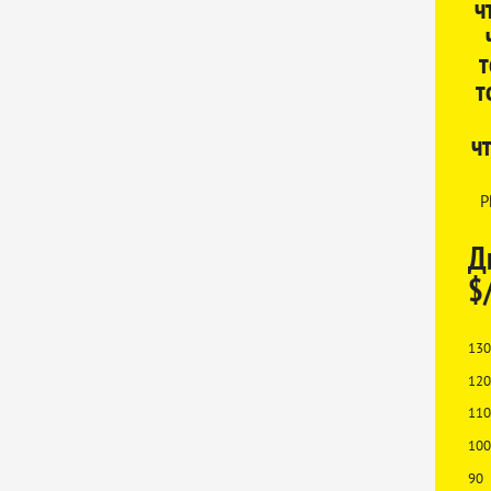
ч
т
т
ч
P
Д
$
130
120
110
100
90