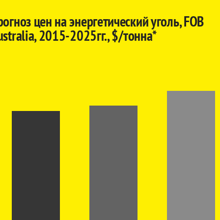
рогноз цен на энергетический уголь, FOB
stralia, 2015-2025гг., $/тонна*