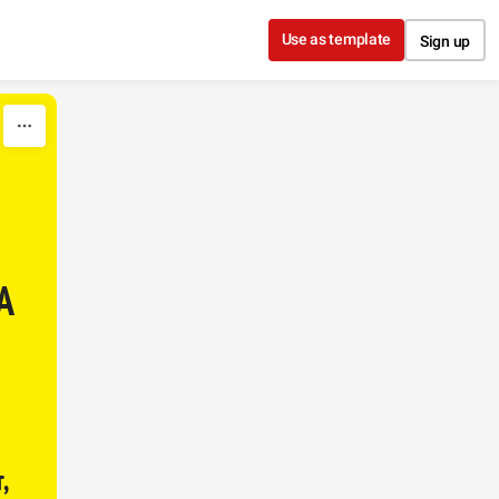
Use as template
Sign up
А
,