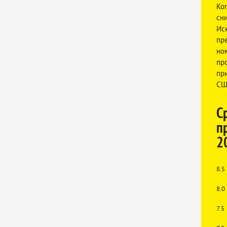
Ко
сни
Ис
пр
но
пр
пр
СШ
С
п
20
8.5
8.0
7.5