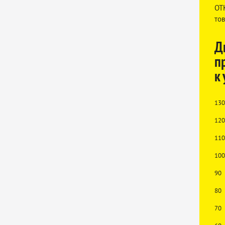
ОТ
тов
Д
п
к
130
120
110
100
90
80
70