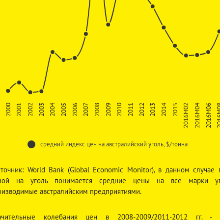
2004
2009
2014
2016
2001
2006
2011
2016M02
2003
2008
2013
2016M06
2000
2005
2010
2015
2002
2007
2012
2016M04
средний индекс цен на австралийский уголь, $/тонна
сточник: World Bank (Global Economic Monitor), в данном случае 
ной на уголь понимается средние цены на все марки уг
оизводимые австралийским предприятиями.
ачительные колебания цен в 2008-2009/2011-2012 гг. - 