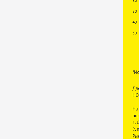
60
50
40
30
*Ис
Дл
НО
На
оп
1.
2.
Ры