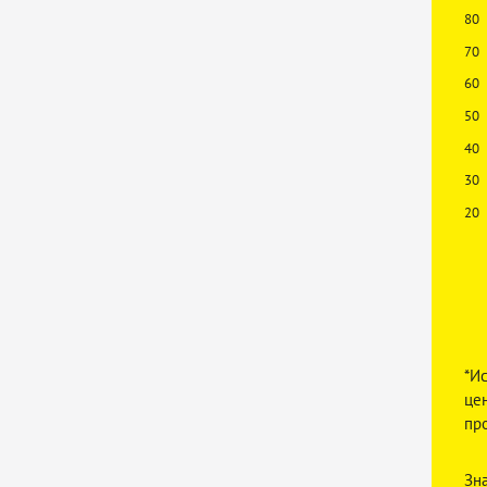
80
70
60
50
40
30
20
*И
це
пр
Зн