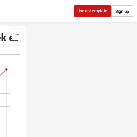
Use as template
Sign up
k és