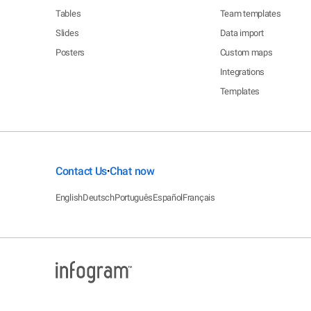
Tables
Team templates
Slides
Data import
Posters
Custom maps
Integrations
Templates
Contact Us
Chat now
•
English
Deutsch
Português
Español
Français