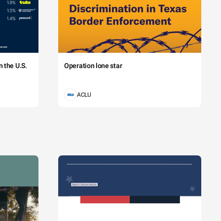
 the U.S.
Operation lone star
ACLU