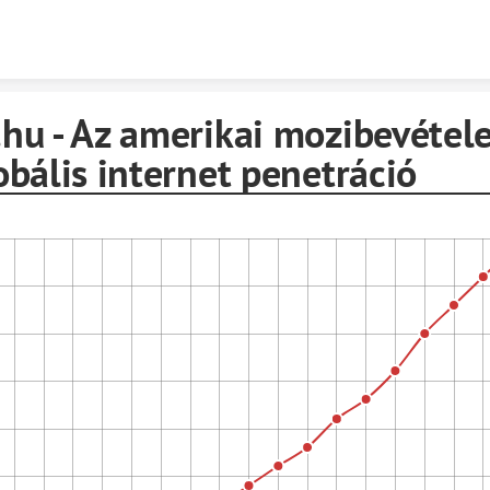
Skip to content
hu - Az amerikai mozibevétele
obális internet penetráció