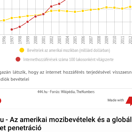
2006
2008
2010
201
1997
1999
2001
2003
2005
2007
2009
2011
1996
1998
2000
2002
2004
Bevételek az amerikai mozikban (milliárd dollárban)
Internethozzáférések száma 100 lakosonként világszerte
azán látszik, hogy az internet hozzáférés terjedésével visszaes
údiók bevételei
444. hu - Forrás: Wikipédia, TheNumbers
Made with
u - Az amerikai mozibevételek és a globál
net penetráció