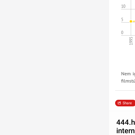
10
5
0
1995
Nem ig
filmst
Share
444.h
inter