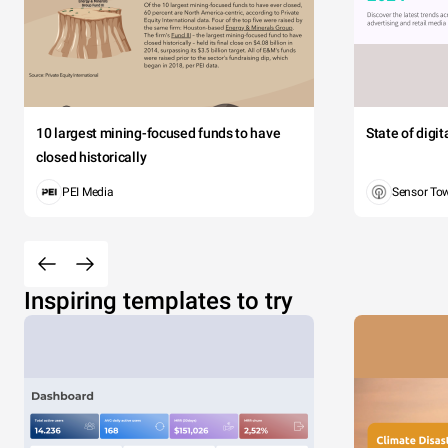
10 largest mining-focused funds to have
State of digi
closed historically
PEI Media
Sensor To
Inspiring templates to try