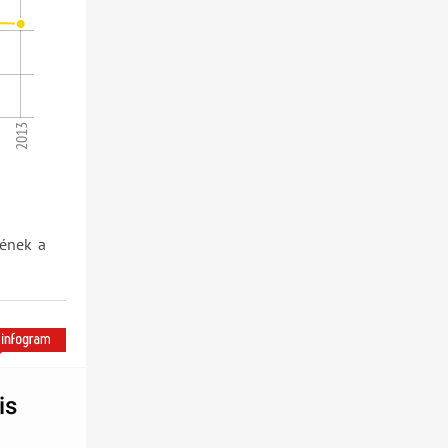
2
2013
nének a
is