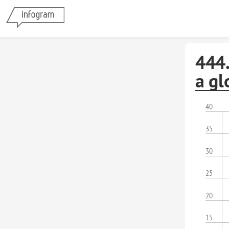
444.
a gl
40
35
30
25
20
15