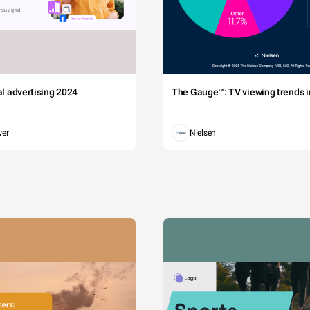
tal advertising 2024
The Gauge™: TV viewing trends in
wer
Nielsen