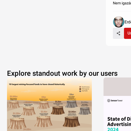
Nem igazán
Erd
U
Explore standout work by our users