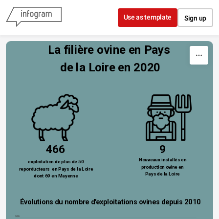
Skip to content
Use as template
Sign up
La filière ovine en Pays 
de la Loire en 2020
466
9
Nouveaux installés en
exploitation de plus de 50
 production ovine en 
reporducteurs  en Pays de la Loire
Pays de la Loire
dont 69 en Mayenne
Évolutions du nombre d'exploitations ovines depuis 2010
550