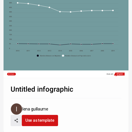
500
450
400
350
300
250
200
150
100
50
0
2010
2011
2012
2013
2014
2015
2016
2017
2018
2019
Nombre éleveurs en Mayenne
Nombre éleveurs en Pays de la Loire
Share
Made with
Untitled infographic
lena guillaume
Use as template