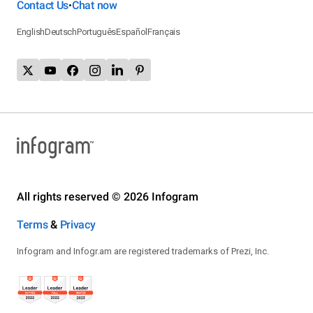
Contact Us
Chat now
•
English
Deutsch
Português
Español
Français
All rights reserved © 2026 Infogram
Terms
&
Privacy
Infogram and Infogr.am are registered trademarks of Prezi, Inc.