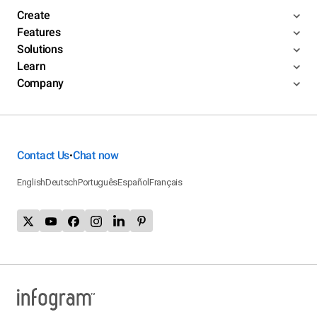
Create
Features
Solutions
Learn
Company
Contact Us
Chat now
•
English
Deutsch
Português
Español
Français